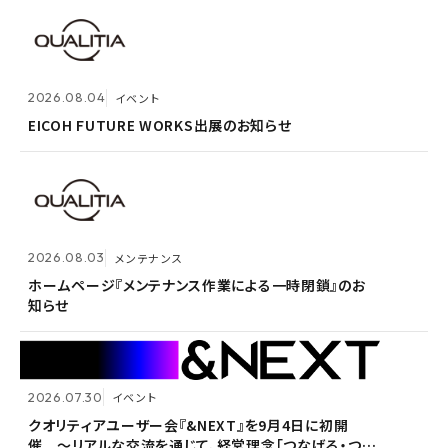
2026.07.30
イベント
クオリティアユーザー会『&NEXT』を9月4日に初開
2026.08.04
2026.08.03
メンテナンス
イベント
催 〜リアルな交流を通じて、経営理念「つなげる・つな
がる想いを未来へつなぐ」を体現〜
EICOH FUTURE WORKS出展のお知らせ
ホームページ『メンテナンス作業による一時閉鎖』のお
知らせ
2026.07.14
プレスリリース
2026.08.03
メンテナンス
Active! gate SS、SaaS型メール誤送信防止市場でシ
2026.05.14
メンテナンス
ェア1位を3年連続獲得
ホームページ『メンテナンス作業による一時閉鎖』のお
知らせ
ホームページ『メンテナンス作業による一時閉鎖』のお
知らせ
2026.07.30
イベント
2026.07.09
自社ウェビナー
クオリティアユーザー会『&NEXT』を9月4日に初開
催 〜リアルな交流を通じて、経営理念「つなげる・つな
<7/30 ウェビナー開催>いまさら聞けないPPAP問題～