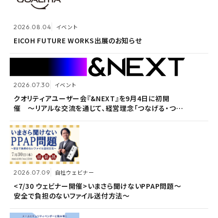
2026.07.30
イベント
クオリティアユーザー会『&NEXT』を9月4日に初開
2026.08.04
2026.08.04
イベント
イベント
催 〜リアルな交流を通じて、経営理念「つなげる・つな
がる想いを未来へつなぐ」を体現〜
EICOH FUTURE WORKS出展のお知らせ
EICOH FUTURE WORKS出展のお知らせ
2026.07.30
2026.07.30
イベント
イベント
2026.07.09
自社ウェビナー
クオリティアユーザー会『&NEXT』を9月4日に初開
クオリティアユーザー会『&NEXT』を9月4日に初開
催 〜リアルな交流を通じて、経営理念「つなげる・つな
催 〜リアルな交流を通じて、経営理念「つなげる・つな
<7/30 ウェビナー開催>いまさら聞けないPPAP問題～
がる想いを未来へつなぐ」を体現〜
がる想いを未来へつなぐ」を体現〜
安全で負担のないファイル送付方法～
2026.07.09
2026.07.09
自社ウェビナー
自社ウェビナー
2026.06.09
自社ウェビナー
<7/30 ウェビナー開催>いまさら聞けないPPAP問題～
<7/30 ウェビナー開催>いまさら聞けないPPAP問題～
安全で負担のないファイル送付方法～
安全で負担のないファイル送付方法～
＜6/30ウェビナー開催＞メールセキュリティベンダーと
読み解くSCS評価制度