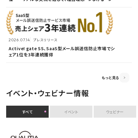
2026.05.13
メンテナンス
がる想いを未来へつなぐ」を体現〜
安全で負担のないファイル送付方法～
ホームページ『メンテナンス作業による一時閉鎖』のお
知らせ
2026.07.14
プレスリリース
2026.06.18
プレスリリース
Active! gate SS、SaaS型メール誤送信防止市場でシ
ェア1位を3年連続獲得
富山県内7信用金庫、DEEPMailとPOWER EGGの連携
2026.03.02
お知らせ
が FTF業務メールの利便性向上に貢献
監査役変更のお知らせ
もっと見る
イベント・ウェビナー情報
すべて
イベント
ウェビナー