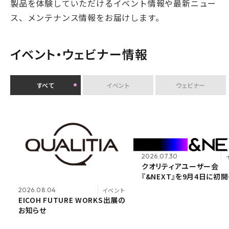
製品を体験していただけるイベント情報や最新ニュー
ス、メンテナンス情報をお届けします。
イベント・ウェビナー情報
すべて
イベント
ウェビナー
2026.07.30
イベント
2026.07.30
2026.07.30
クオリティアユーザー会
クオリティアユーザー会
クオリティアユーザー会
『&NEXT』を9月4日に初開
『&NEXT』を9月4日に初開
『&NEXT』を9月4日に初開
2026.07.09
自社ウ
催 〜リアルな交流を通じて、経
催 〜リアルな交流を通じ
催 〜リアルな交流を通じ
<7/30 ウェビナー開催>い
営理念「つなげる・つながる想い
2026.08.04
2026.08.04
イベント
イベント
営理念「つなげる・つなが
営理念「つなげる・つなが
聞けないPPAP問題～安
EICOH FUTURE WORKS出展の
EICOH FUTURE WORKS出展の
を未来へつなぐ」を体現〜
を未来へつなぐ」を体現〜
を未来へつなぐ」を体現〜
担のないファイル送付方法
お知らせ
お知らせ