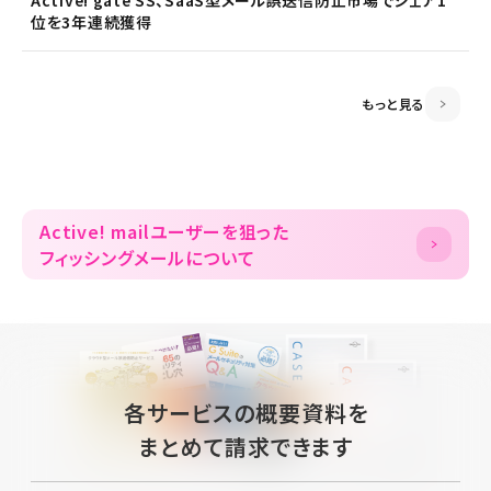
Active! gate SS、SaaS型メール誤送信防止市場でシェア1
2026.06.18
プレスリリース
位を3年連続獲得
富山県内7信用金庫、DEEPMailとPOWER EGGの連携が FTF
業務メールの利便性向上に貢献
もっと見る
Active! mailユーザーを狙った
フィッシングメールについて
各サービスの概要資料を
まとめて請求できます