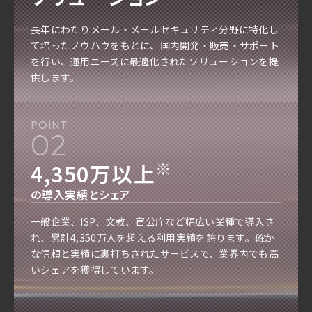
長年にわたりメール・メールセキュリティ分野に特化し
て培ったノウハウをもとに、国内開発・販売・サポート
を行い、運用ニーズに最適化されたソリューションを提
供します。
POINT
02
※
4,350万以上
の導入実績とシェア
一般企業、ISP、文教、官公庁など幅広い業種で導入さ
れ、累計4,350万人を超える利用実績を誇ります。確か
な信頼と実績に裏打ちされたサービスで、業界内でも高
いシェアを獲得しています。