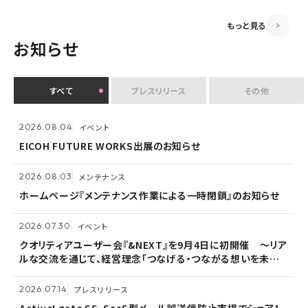
もっと見る
お知らせ
すべて
プレスリリース
その他
2026.08.04
2026.07.30
2026.08.03
イベント
メンテナンス
イベント
EICOH FUTURE WORKS出展のお知らせ
クオリティアユーザー会『&NEXT』を9月4日に初開催 〜リア
ホームページ『メンテナンス作業による一時閉鎖』のお知らせ
ルな交流を通じて、経営理念「つなげる・つながる想いを未来
へつなぐ」を体現〜
2026.08.03
2026.05.14
メンテナンス
メンテナンス
2026.07.14
プレスリリース
ホームページ『メンテナンス作業による一時閉鎖』のお知らせ
ホームページ『メンテナンス作業による一時閉鎖』のお知らせ
Active! gate SS、SaaS型メール誤送信防止市場でシェア1
位を3年連続獲得
2026.07.30
2026.05.13
メンテナンス
イベント
クオリティアユーザー会『&NEXT』を9月4日に初開催 〜リア
ホームページ『メンテナンス作業による一時閉鎖』のお知らせ
2026.07.09
自社ウェビナー
ルな交流を通じて、経営理念「つなげる・つながる想いを未来
へつなぐ」を体現〜
<7/30 ウェビナー開催>いまさら聞けないPPAP問題～安全で
2026.03.02
お知らせ
負担のないファイル送付方法～
2026.07.14
プレスリリース
監査役変更のお知らせ