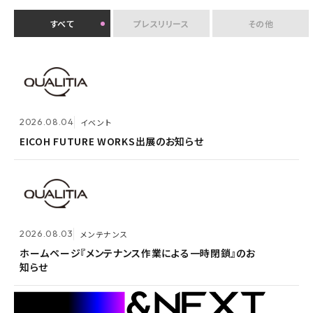
すべて
プレスリリース
その他
2026.07.30
イベント
クオリティアユーザー会『&NEXT』を9月4日に初開
2026.08.04
2026.08.03
メンテナンス
イベント
催 〜リアルな交流を通じて、経営理念「つなげる・つな
がる想いを未来へつなぐ」を体現〜
EICOH FUTURE WORKS出展のお知らせ
ホームページ『メンテナンス作業による一時閉鎖』のお
知らせ
2026.07.14
プレスリリース
2026.08.03
メンテナンス
Active! gate SS、SaaS型メール誤送信防止市場でシ
2026.05.14
メンテナンス
ェア1位を3年連続獲得
ホームページ『メンテナンス作業による一時閉鎖』のお
知らせ
ホームページ『メンテナンス作業による一時閉鎖』のお
知らせ