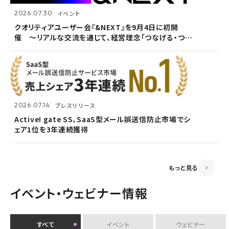
2026.07.30
イベント
2026.07.09
自社ウェビナー
クオリティアユーザー会『&NEXT』を9月4日に初開
催 〜リアルな交流を通じて、経営理念「つなげる・つな
<7/30 ウェビナー開催>いまさら聞けないPPAP問題～
2026.05.13
メンテナンス
がる想いを未来へつなぐ」を体現〜
安全で負担のないファイル送付方法～
ホームページ『メンテナンス作業による一時閉鎖』のお
知らせ
2026.07.14
プレスリリース
2026.06.18
プレスリリース
Active! gate SS、SaaS型メール誤送信防止市場でシ
ェア1位を3年連続獲得
富山県内7信用金庫、DEEPMailとPOWER EGGの連携
2026.03.02
お知らせ
が FTF業務メールの利便性向上に貢献
監査役変更のお知らせ
もっと見る
イベント・ウェビナー情報
すべて
イベント
ウェビナー