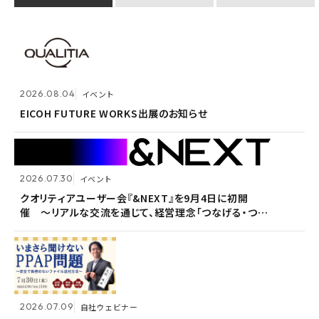
2026.07.30
イベント
クオリティアユーザー会『&NEXT』を9月4日に初開
2026.08.04
2026.08.04
イベント
イベント
催 〜リアルな交流を通じて、経営理念「つなげる・つな
がる想いを未来へつなぐ」を体現〜
EICOH FUTURE WORKS出展のお知らせ
EICOH FUTURE WORKS出展のお知らせ
2026.07.30
2026.07.30
イベント
イベント
2026.07.09
自社ウェビナー
クオリティアユーザー会『&NEXT』を9月4日に初開
クオリティアユーザー会『&NEXT』を9月4日に初開
催 〜リアルな交流を通じて、経営理念「つなげる・つな
催 〜リアルな交流を通じて、経営理念「つなげる・つな
<7/30 ウェビナー開催>いまさら聞けないPPAP問題～
がる想いを未来へつなぐ」を体現〜
がる想いを未来へつなぐ」を体現〜
安全で負担のないファイル送付方法～
2026.07.09
2026.07.09
自社ウェビナー
自社ウェビナー