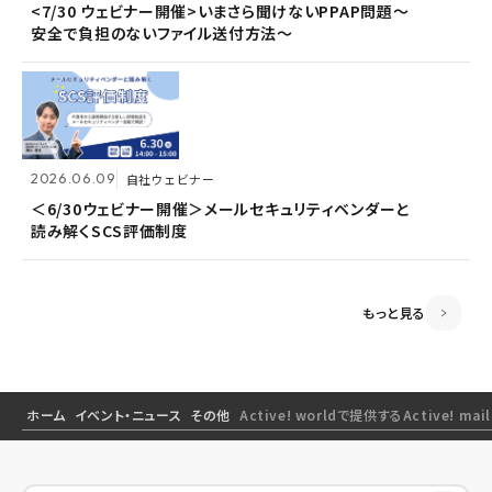
2026.06.09
自社ウェビナー
<7/30 ウェビナー開催>いまさら聞けないPPAP問題～
<7/30 ウェビナー開催>いまさら聞けないPPAP問題～
安全で負担のないファイル送付方法～
安全で負担のないファイル送付方法～
＜6/30ウェビナー開催＞メールセキュリティベンダーと
読み解くSCS評価制度
2026.06.09
2026.06.09
自社ウェビナー
自社ウェビナー
2026.04.28
共催ウェビナー
＜6/30ウェビナー開催＞メールセキュリティベンダーと
＜6/30ウェビナー開催＞メールセキュリティベンダーと
読み解くSCS評価制度
読み解くSCS評価制度
＜5/21ウェビナー開催＞ゼロトラスト思考～信用しない
前提のSSOとメールセキュリティ～
もっと見る
ホーム
イベント・ニュース
その他
Active! worldで提供するActive!