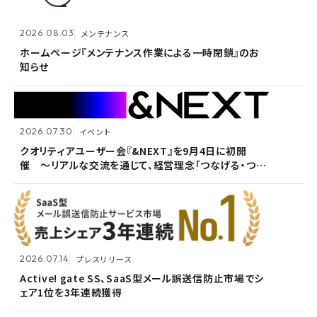
2026.07.14
プレスリリース
2026.08.03
メンテナンス
Active! gate SS、SaaS型メール誤送信防止市場でシ
2026.05.14
メンテナンス
ェア1位を3年連続獲得
ホームページ『メンテナンス作業による一時閉鎖』のお
知らせ
ホームページ『メンテナンス作業による一時閉鎖』のお
知らせ
2026.07.30
イベント
2026.07.09
自社ウェビナー
クオリティアユーザー会『&NEXT』を9月4日に初開
催 〜リアルな交流を通じて、経営理念「つなげる・つな
<7/30 ウェビナー開催>いまさら聞けないPPAP問題～
2026.05.13
メンテナンス
がる想いを未来へつなぐ」を体現〜
安全で負担のないファイル送付方法～
ホームページ『メンテナンス作業による一時閉鎖』のお
知らせ
2026.07.14
プレスリリース
2026.06.18
プレスリリース
Active! gate SS、SaaS型メール誤送信防止市場でシ
ェア1位を3年連続獲得
富山県内7信用金庫、DEEPMailとPOWER EGGの連携
2026.03.02
お知らせ
が FTF業務メールの利便性向上に貢献