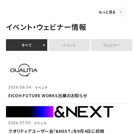
監査役変更のお知らせ
もっと見る
イベント・ウェビナー情報
すべて
イベント
ウェビナー
2026.07.30
イベント
クオリティアユーザー会『&NEXT』を9月4日に初開
2026.08.04
2026.08.04
イベント
イベント
催 〜リアルな交流を通じて、経営理念「つなげる・つな
がる想いを未来へつなぐ」を体現〜
EICOH FUTURE WORKS出展のお知らせ
EICOH FUTURE WORKS出展のお知らせ
2026.07.30
2026.07.30
イベント
イベント
2026.07.09
自社ウェビナー
クオリティアユーザー会『&NEXT』を9月4日に初開
クオリティアユーザー会『&NEXT』を9月4日に初開