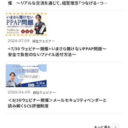
催 〜リアルな交流を通じて、経営理念「つなげる・つな
催 〜リアルな交流を通じて、経営理念「つなげる・つな
<7/30 ウェビナー開催>いまさら聞けないPPAP問題～
がる想いを未来へつなぐ」を体現〜
がる想いを未来へつなぐ」を体現〜
安全で負担のないファイル送付方法～
2026.07.09
2026.07.09
自社ウェビナー
自社ウェビナー
2026.06.09
自社ウェビナー
<7/30 ウェビナー開催>いまさら聞けないPPAP問題～
<7/30 ウェビナー開催>いまさら聞けないPPAP問題～
安全で負担のないファイル送付方法～
安全で負担のないファイル送付方法～
＜6/30ウェビナー開催＞メールセキュリティベンダーと
読み解くSCS評価制度
2026.06.09
2026.06.09
自社ウェビナー
自社ウェビナー
2026.04.28
共催ウェビナー
＜6/30ウェビナー開催＞メールセキュリティベンダーと
＜6/30ウェビナー開催＞メールセキュリティベンダーと
読み解くSCS評価制度
読み解くSCS評価制度
＜5/21ウェビナー開催＞ゼロトラスト思考～信用しない
前提のSSOとメールセキュリティ～
もっと見る