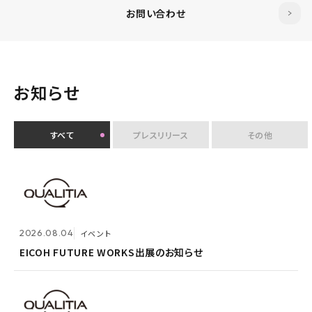
お問い合わせ
お知らせ
すべて
プレスリリース
その他
2026.07.30
イベント
クオリティアユーザー会『&NEXT』を9月4日に初開
2026.08.04
2026.08.03
メンテナンス
イベント
催 〜リアルな交流を通じて、経営理念「つなげる・つな
がる想いを未来へつなぐ」を体現〜
EICOH FUTURE WORKS出展のお知らせ
ホームページ『メンテナンス作業による一時閉鎖』のお
知らせ