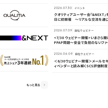
営理念「つなげる・つながる想いを
つなぐ」を体現〜
2026.07.09
自社ウェビナー
2026.07.30
2026.07.30
イベント
イベント
<7/30 ウェビナー開催>いまさら
クオリティアユーザー会『&NEXT』
クオリティアユーザー会『&NEXT』
PPAP問題～安全で負担のないファ
日に初開催 〜リアルな交流を通じ
日に初開催 〜リアルな交流を通じ
付方法～
営理念「つなげる・つながる想いを
営理念「つなげる・つながる想いを
つなぐ」を体現〜
つなぐ」を体現〜
2026.07.09
2026.07.09
2026.06.09
自社ウェビナー
自社ウェビナー
自社ウェビナー
<7/30 ウェビナー開催>いまさら
<7/30 ウェビナー開催>いまさら
＜6/30ウェビナー開催＞メールセ
PPAP問題～安全で負担のないファ
PPAP問題～安全で負担のないファ
ィベンダーと読み解くSCS評価制度
付方法～
付方法～
2026.06.09
2026.06.09
2026.04.28
共催ウェビナー
自社ウェビナー
自社ウェビナー
＜6/30ウェビナー開催＞メールセ
＜6/30ウェビナー開催＞メールセ
＜5/21ウェビナー開催＞ゼロトラ
ィベンダーと読み解くSCS評価制度
ィベンダーと読み解くSCS評価制度
～信用しない前提のSSOとメール
ティ～
もっと見る