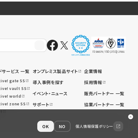
IS 586579 / ISO (JIS Q) 27001
ドサービス 一覧
オンプレミス製品サイト
企業情報
tive! gate SS
導入事例を探す
採用情報
ive! vault SS
イベント・ニュース
販売パートナー 一覧
tive! world
tive! zone SS
サポート
協業パートナー 一覧
t
OK
NO
個人情報保護ポリシー