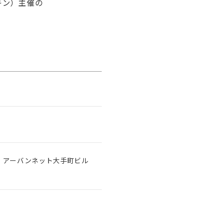
キン）主催の
2-2 アーバンネット大手町ビル