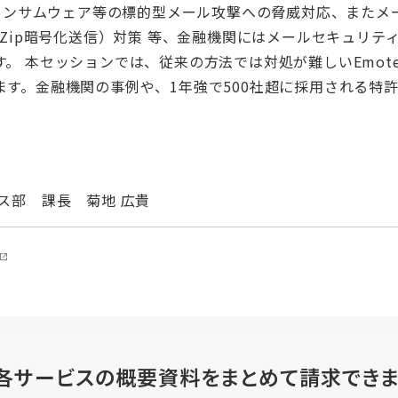
、ランサムウェア等の標的型メール攻撃への脅威対応、また
のZip暗号化送信）対策 等、金融機関にはメールセキュリ
。 本セッションでは、従来の方法では対処が難しいEmote
ます。金融機関の事例や、1年強で500社超に採用される特
ス部 課長 菊地 広貴
各サービスの概要資料を
まとめて請求でき