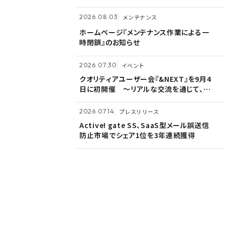
営理念「つなげる・つながる想いを未来へ
つなぐ」を体現〜
2026.07.14
プレスリリース
2026.08.03
2026.05.14
メンテナンス
メンテナンス
Active! gate SS、SaaS型メール誤送信
ホームページ『メンテナンス作業による一
ホームページ『メンテナンス作業による一
防止市場でシェア1位を3年連続獲得
時閉鎖』のお知らせ
時閉鎖』のお知らせ
2026.07.09
自社ウェビナー
2026.07.30
イベント
2026.05.13
メンテナンス
<7/30 ウェビナー開催>いまさら聞けない
クオリティアユーザー会『&NEXT』を9月4
ホームページ『メンテナンス作業による一
PPAP問題～安全で負担のないファイル送
日に初開催 〜リアルな交流を通じて、経
時閉鎖』のお知らせ
付方法～
営理念「つなげる・つながる想いを未来へ
つなぐ」を体現〜
2026.06.18
プレスリリース
2026.07.14
プレスリリース
2026.03.02
お知らせ
富山県内7信用金庫、DEEPMailとPOWER
Active! gate SS、SaaS型メール誤送信
EGGの連携が FTF業務メールの利便性向
防止市場でシェア1位を3年連続獲得
監査役変更のお知らせ
上に貢献