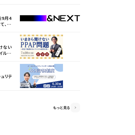
未来へ
聞けない
を9月4
を9月4
イル送
て、経
て、経
未来へ
未来へ
聞けない
聞けない
キュリテ
イル送
イル送
キュリテ
キュリテ
スト思考
セキュリ
もっと見る