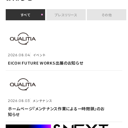
すべて
プレスリリース
その他
2026.07.30
イベント
クオリティアユーザー会『&NEXT』を9月4日に初開
2026.08.04
2026.08.03
メンテナンス
イベント
催 〜リアルな交流を通じて、経営理念「つなげる・つな
がる想いを未来へつなぐ」を体現〜
EICOH FUTURE WORKS出展のお知らせ
ホームページ『メンテナンス作業による一時閉鎖』のお
知らせ
2026.07.14
プレスリリース
2026.08.03
メンテナンス
Active! gate SS、SaaS型メール誤送信防止市場でシ
2026.05.14
メンテナンス
ェア1位を3年連続獲得
ホームページ『メンテナンス作業による一時閉鎖』のお
知らせ
ホームページ『メンテナンス作業による一時閉鎖』のお
知らせ