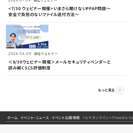
自社ウェビナー
自社ウェビナー
2026.06.09
自社ウェビナー
<7/30 ウェビナー開催>いまさら聞けないPPAP問題～
<7/30 ウェビナー開催>いまさら聞けないPPAP問題～
安全で負担のないファイル送付方法～
安全で負担のないファイル送付方法～
＜6/30ウェビナー開催＞メールセキュリティベンダーと
読み解くSCS評価制度
2026.06.09
2026.06.09
自社ウェビナー
自社ウェビナー
2026.04.28
共催ウェビナー
＜6/30ウェビナー開催＞メールセキュリティベンダーと
＜6/30ウェビナー開催＞メールセキュリティベンダーと
読み解くSCS評価制度
読み解くSCS評価制度
＜5/21ウェビナー開催＞ゼロトラスト思考～信用しない
前提のSSOとメールセキュリティ～
もっと見る
ホーム
イベント・ニュース
イベント出展情報
<3/4 オンライン>ITmedia S