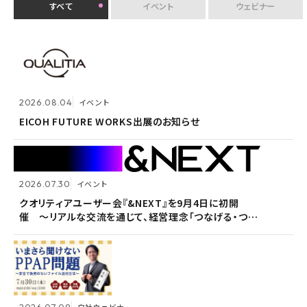
すべて
イベント
ウェビナー
2026.07.30
イベント
クオリティアユーザー会『&NEXT』を9月4日に初開
2026.08.04
2026.08.04
イベント
イベント
催 〜リアルな交流を通じて、経営理念「つなげる・つな
がる想いを未来へつなぐ」を体現〜
EICOH FUTURE WORKS出展のお知らせ
EICOH FUTURE WORKS出展のお知らせ
2026.07.30
2026.07.30
イベント
イベント
2026.07.09
自社ウェビナー
クオリティアユーザー会『&NEXT』を9月4日に初開
クオリティアユーザー会『&NEXT』を9月4日に初開
催 〜リアルな交流を通じて、経営理念「つなげる・つな
催 〜リアルな交流を通じて、経営理念「つなげる・つな
<7/30 ウェビナー開催>いまさら聞けないPPAP問題～
がる想いを未来へつなぐ」を体現〜
がる想いを未来へつなぐ」を体現〜
安全で負担のないファイル送付方法～
2026.07.09
2026.07.09