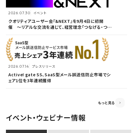
2026.07.30
イベント
2026.07.09
自社ウェビナー
クオリティアユーザー会『&NEXT』を9月4日に初開
催 〜リアルな交流を通じて、経営理念「つなげる・つな
<7/30 ウェビナー開催>いまさら聞けないPPAP問題～
2026.05.13
メンテナンス
がる想いを未来へつなぐ」を体現〜
安全で負担のないファイル送付方法～
ホームページ『メンテナンス作業による一時閉鎖』のお
知らせ
2026.07.14
プレスリリース
2026.06.18
プレスリリース
Active! gate SS、SaaS型メール誤送信防止市場でシ
ェア1位を3年連続獲得
富山県内7信用金庫、DEEPMailとPOWER EGGの連携
2026.03.02
お知らせ
が FTF業務メールの利便性向上に貢献
監査役変更のお知らせ
もっと見る
イベント・ウェビナー情報