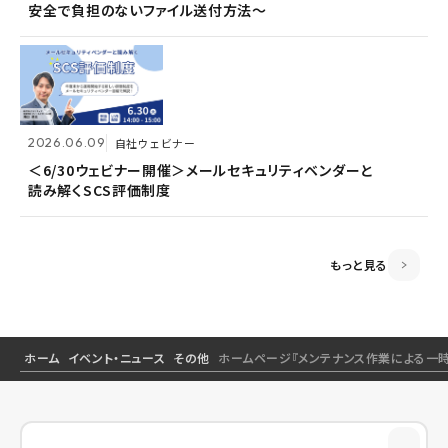
安全で負担のないファイル送付方法～
安全で負担のないファイル送付方法～
＜6/30ウェビナー開催＞メールセキュリティベンダーと
読み解くSCS評価制度
2026.06.09
2026.06.09
自社ウェビナー
自社ウェビナー
2026.04.28
共催ウェビナー
＜6/30ウェビナー開催＞メールセキュリティベンダーと
＜6/30ウェビナー開催＞メールセキュリティベンダーと
読み解くSCS評価制度
読み解くSCS評価制度
＜5/21ウェビナー開催＞ゼロトラスト思考～信用しない
前提のSSOとメールセキュリティ～
もっと見る
ホーム
イベント・ニュース
その他
ホームページ『メンテナンス作業による一