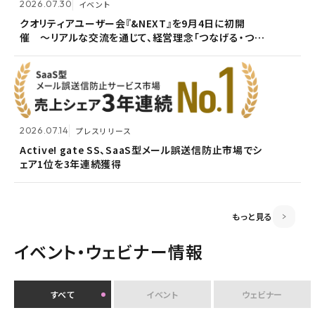
2026.07.30
イベント
2026.07.09
自社ウェビナー
クオリティアユーザー会『&NEXT』を9月4日に初開
催 〜リアルな交流を通じて、経営理念「つなげる・つな
<7/30 ウェビナー開催>いまさら聞けないPPAP問題～
2026.05.13
メンテナンス
がる想いを未来へつなぐ」を体現〜
安全で負担のないファイル送付方法～
ホームページ『メンテナンス作業による一時閉鎖』のお
知らせ
2026.07.14
プレスリリース
2026.06.18
プレスリリース
Active! gate SS、SaaS型メール誤送信防止市場でシ
ェア1位を3年連続獲得
富山県内7信用金庫、DEEPMailとPOWER EGGの連携
2026.03.02
お知らせ
が FTF業務メールの利便性向上に貢献
監査役変更のお知らせ
もっと見る
イベント・ウェビナー情報
すべて
イベント
ウェビナー