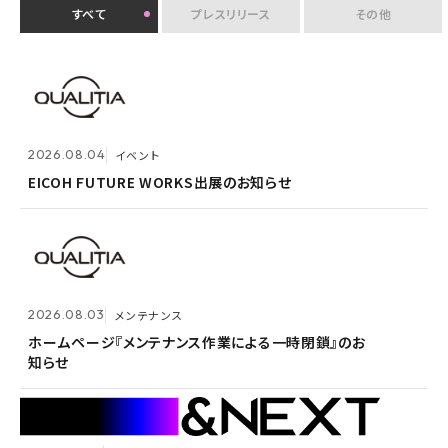
すべて
プレスリリース
その他
2026.07.30
イベント
クオリティアユーザー会『&NEXT』を9月4日に初開
2026.08.04
2026.08.03
メンテナンス
イベント
催 〜リアルな交流を通じて、経営理念「つなげる・つな
がる想いを未来へつなぐ」を体現〜
EICOH FUTURE WORKS出展のお知らせ
ホームページ『メンテナンス作業による一時閉鎖』のお
知らせ
2026.07.14
プレスリリース
2026.08.03
メンテナンス
Active! gate SS、SaaS型メール誤送信防止市場でシ
2026.05.14
メンテナンス
ェア1位を3年連続獲得
ホームページ『メンテナンス作業による一時閉鎖』のお
知らせ
ホームページ『メンテナンス作業による一時閉鎖』のお
知らせ