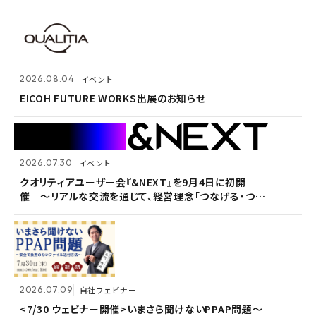
2026.07.30
イベント
クオリティアユーザー会『&NEXT』を9月4日に初開
2026.08.04
2026.08.04
イベント
イベント
催 〜リアルな交流を通じて、経営理念「つなげる・つな
がる想いを未来へつなぐ」を体現〜
EICOH FUTURE WORKS出展のお知らせ
EICOH FUTURE WORKS出展のお知らせ
2026.07.30
2026.07.30
イベント
イベント
2026.07.09
自社ウェビナー
クオリティアユーザー会『&NEXT』を9月4日に初開
クオリティアユーザー会『&NEXT』を9月4日に初開
催 〜リアルな交流を通じて、経営理念「つなげる・つな
催 〜リアルな交流を通じて、経営理念「つなげる・つな
<7/30 ウェビナー開催>いまさら聞けないPPAP問題～
がる想いを未来へつなぐ」を体現〜
がる想いを未来へつなぐ」を体現〜
安全で負担のないファイル送付方法～
2026.07.09
2026.07.09
自社ウェビナー
自社ウェビナー
2026.06.09
自社ウェビナー
<7/30 ウェビナー開催>いまさら聞けないPPAP問題～
<7/30 ウェビナー開催>いまさら聞けないPPAP問題～