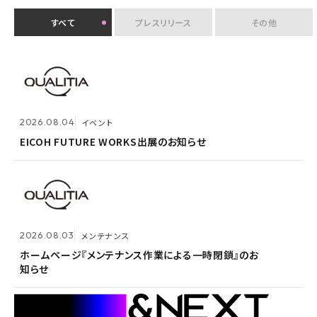
すべて
プレスリリース
その他
2026.07.30
イベント
クオリティアユーザー会『&NEXT』を9月4日に初開
2026.08.04
2026.08.03
メンテナンス
イベント
催 〜リアルな交流を通じて、経営理念「つなげる・つな
がる想いを未来へつなぐ」を体現〜
EICOH FUTURE WORKS出展のお知らせ
ホームページ『メンテナンス作業による一時閉鎖』のお
知らせ
2026.07.14
プレスリリース
2026.08.03
メンテナンス
Active! gate SS、SaaS型メール誤送信防止市場でシ
2026.05.14
メンテナンス
ェア1位を3年連続獲得
ホームページ『メンテナンス作業による一時閉鎖』のお
知らせ
ホームページ『メンテナンス作業による一時閉鎖』のお
知らせ