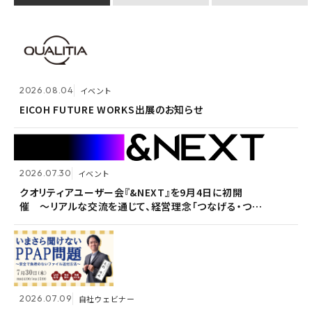
2026.07.30
イベント
クオリティアユーザー会『&NEXT』を9月4日に初開
2026.08.04
2026.08.04
イベント
イベント
催 〜リアルな交流を通じて、経営理念「つなげる・つな
がる想いを未来へつなぐ」を体現〜
EICOH FUTURE WORKS出展のお知らせ
EICOH FUTURE WORKS出展のお知らせ
2026.07.30
2026.07.30
イベント
イベント
2026.07.09
自社ウェビナー
クオリティアユーザー会『&NEXT』を9月4日に初開
クオリティアユーザー会『&NEXT』を9月4日に初開
催 〜リアルな交流を通じて、経営理念「つなげる・つな
催 〜リアルな交流を通じて、経営理念「つなげる・つな
<7/30 ウェビナー開催>いまさら聞けないPPAP問題～
がる想いを未来へつなぐ」を体現〜
がる想いを未来へつなぐ」を体現〜
安全で負担のないファイル送付方法～
2026.07.09
2026.07.09
自社ウェビナー
自社ウェビナー