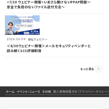
2026.06.09
自社ウェビナー
<7/30 ウェビナー開催>いまさら聞けないPPAP問題～
<7/30 ウェビナー開催>いまさら聞けないPPAP問題～
安全で負担のないファイル送付方法～
安全で負担のないファイル送付方法～
＜6/30ウェビナー開催＞メールセキュリティベンダーと
読み解くSCS評価制度
2026.06.09
2026.06.09
自社ウェビナー
自社ウェビナー
2026.04.28
共催ウェビナー
＜6/30ウェビナー開催＞メールセキュリティベンダーと
＜6/30ウェビナー開催＞メールセキュリティベンダーと
読み解くSCS評価制度
読み解くSCS評価制度
＜5/21ウェビナー開催＞ゼロトラスト思考～信用しない
前提のSSOとメールセキュリティ～
もっと見る
ホーム
イベント・ニュース
その他
個人情報保護方針（プライバシーポリシー