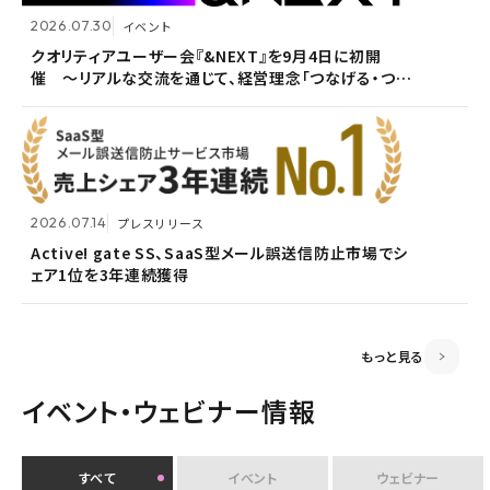
2026.07.30
イベント
2026.07.09
自社ウェビナー
クオリティアユーザー会『&NEXT』を9月4日に初開
催 〜リアルな交流を通じて、経営理念「つなげる・つな
<7/30 ウェビナー開催>いまさら聞けないPPAP問題～
2026.05.13
メンテナンス
がる想いを未来へつなぐ」を体現〜
安全で負担のないファイル送付方法～
ホームページ『メンテナンス作業による一時閉鎖』のお
知らせ
2026.07.14
プレスリリース
2026.06.18
プレスリリース
Active! gate SS、SaaS型メール誤送信防止市場でシ
ェア1位を3年連続獲得
富山県内7信用金庫、DEEPMailとPOWER EGGの連携
2026.03.02
お知らせ
が FTF業務メールの利便性向上に貢献
監査役変更のお知らせ
もっと見る
イベント・ウェビナー情報
すべて
イベント
ウェビナー