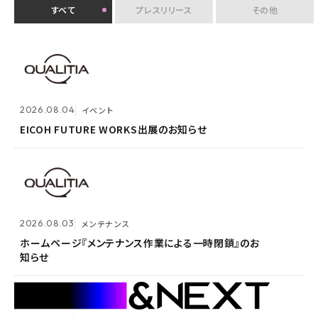
すべて
プレスリリース
その他
2026.07.30
イベント
クオリティアユーザー会『&NEXT』を9月4日に初開
2026.08.04
2026.08.03
メンテナンス
イベント
催 〜リアルな交流を通じて、経営理念「つなげる・つな
がる想いを未来へつなぐ」を体現〜
EICOH FUTURE WORKS出展のお知らせ
ホームページ『メンテナンス作業による一時閉鎖』のお
知らせ
2026.07.14
プレスリリース
2026.08.03
メンテナンス
Active! gate SS、SaaS型メール誤送信防止市場でシ
2026.05.14
メンテナンス
ェア1位を3年連続獲得
ホームページ『メンテナンス作業による一時閉鎖』のお
知らせ
ホームページ『メンテナンス作業による一時閉鎖』のお
知らせ