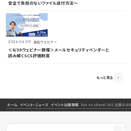
安全で負担のないファイル送付方法～
安全で負担のないファイル送付方法～
＜6/30ウェビナー開催＞メールセキュリティベンダーと
読み解くSCS評価制度
2026.06.09
2026.06.09
自社ウェビナー
自社ウェビナー
2026.04.28
共催ウェビナー
＜6/30ウェビナー開催＞メールセキュリティベンダーと
＜6/30ウェビナー開催＞メールセキュリティベンダーと
読み解くSCS評価制度
読み解くSCS評価制度
＜5/21ウェビナー開催＞ゼロトラスト思考～信用しない
前提のSSOとメールセキュリティ～
もっと見る
ホーム
イベント・ニュース
イベント出展情報
fun to share! 365 出展の