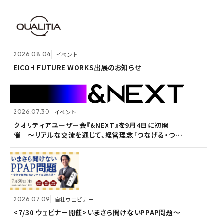
2026.07.30
イベント
クオリティアユーザー会『&NEXT』を9月4日に初開
2026.08.04
2026.08.04
イベント
イベント
催 〜リアルな交流を通じて、経営理念「つなげる・つな
がる想いを未来へつなぐ」を体現〜
EICOH FUTURE WORKS出展のお知らせ
EICOH FUTURE WORKS出展のお知らせ
2026.07.30
2026.07.30
イベント
イベント
2026.07.09
自社ウェビナー
クオリティアユーザー会『&NEXT』を9月4日に初開
クオリティアユーザー会『&NEXT』を9月4日に初開
催 〜リアルな交流を通じて、経営理念「つなげる・つな
催 〜リアルな交流を通じて、経営理念「つなげる・つな
<7/30 ウェビナー開催>いまさら聞けないPPAP問題～
がる想いを未来へつなぐ」を体現〜
がる想いを未来へつなぐ」を体現〜
安全で負担のないファイル送付方法～
2026.07.09
2026.07.09
自社ウェビナー
自社ウェビナー
2026.06.09
自社ウェビナー
<7/30 ウェビナー開催>いまさら聞けないPPAP問題～
<7/30 ウェビナー開催>いまさら聞けないPPAP問題～