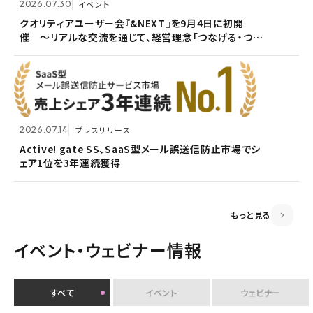
2026.07.30
イベント
2026.07.09
自社ウェビナー
クオリティアユーザー会『&NEXT』を9月4日に初開
催 〜リアルな交流を通じて、経営理念「つなげる・つな
<7/30 ウェビナー開催>いまさら聞けないPPAP問題～
2026.05.13
メンテナンス
がる想いを未来へつなぐ」を体現〜
安全で負担のないファイル送付方法～
ホームページ『メンテナンス作業による一時閉鎖』のお
知らせ
2026.07.14
プレスリリース
2026.06.18
プレスリリース
Active! gate SS、SaaS型メール誤送信防止市場でシ
ェア1位を3年連続獲得
富山県内7信用金庫、DEEPMailとPOWER EGGの連携
2026.03.02
お知らせ
が FTF業務メールの利便性向上に貢献
監査役変更のお知らせ
もっと見る
イベント・ウェビナー情報
すべて
イベント
ウェビナー