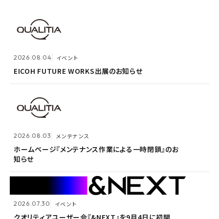
2026.07.30
イベント
クオリティアユーザー会『&NEXT』を9月4日に初開
2026.08.04
2026.08.03
メンテナンス
イベント
催 〜リアルな交流を通じて、経営理念「つなげる・つな
がる想いを未来へつなぐ」を体現〜
EICOH FUTURE WORKS出展のお知らせ
ホームページ『メンテナンス作業による一時閉鎖』のお
知らせ
2026.07.14
プレスリリース
2026.08.03
メンテナンス
Active! gate SS、SaaS型メール誤送信防止市場でシ
2026.05.14
メンテナンス
ェア1位を3年連続獲得
ホームページ『メンテナンス作業による一時閉鎖』のお
知らせ
ホームページ『メンテナンス作業による一時閉鎖』のお
知らせ
2026.07.30
イベント
2026.07.09
自社ウェビナー
クオリティアユーザー会『&NEXT』を9月4日に初開