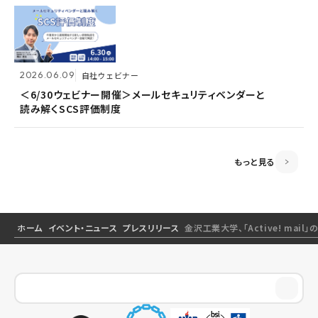
2026.06.09
2026.06.09
自社ウェビナー
自社ウェビナー
2026.04.28
共催ウェビナー
＜6/30ウェビナー開催＞メールセキュリティベンダーと
＜6/30ウェビナー開催＞メールセキュリティベンダーと
読み解くSCS評価制度
読み解くSCS評価制度
＜5/21ウェビナー開催＞ゼロトラスト思考～信用しない
前提のSSOとメールセキュリティ～
もっと見る
ホーム
イベント・ニュース
プレスリリース
金沢工業大学、「Active! ma