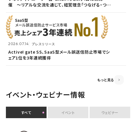
催 〜リアルな交流を通じて、経営理念「つなげる・つな
<7/30 ウェビナー開催>いまさら聞けないPPAP問題～
2026.05.13
メンテナンス
がる想いを未来へつなぐ」を体現〜
安全で負担のないファイル送付方法～
ホームページ『メンテナンス作業による一時閉鎖』のお
知らせ
2026.07.14
プレスリリース
2026.06.18
プレスリリース
Active! gate SS、SaaS型メール誤送信防止市場でシ
ェア1位を3年連続獲得
富山県内7信用金庫、DEEPMailとPOWER EGGの連携
2026.03.02
お知らせ
が FTF業務メールの利便性向上に貢献
監査役変更のお知らせ
もっと見る
イベント・ウェビナー情報
すべて
イベント
ウェビナー