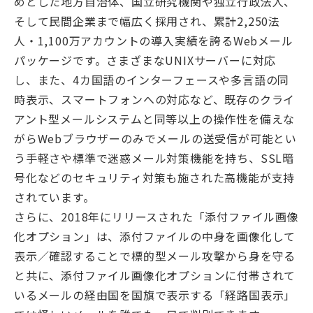
めとした地方自治体、国立研究機関や独立行政法人、
そして民間企業まで幅広く採用され、累計2,250法
人・1,100万アカウントの導入実績を誇るWebメール
パッケージです。さまざまなUNIXサーバーに対応
し、また、4カ国語のインターフェースや多言語の同
時表示、スマートフォンへの対応など、既存のクライ
アント型メールシステムと同等以上の操作性を備えな
がらWebブラウザーのみでメールの送受信が可能とい
う手軽さや標準で迷惑メール対策機能を持ち、SSL暗
号化などのセキュリティ対策も施された高機能が支持
されています。
さらに、2018年にリリースされた「添付ファイル画像
化オプション」は、添付ファイルの中身を画像化して
表示／確認することで標的型メール攻撃から身を守る
と共に、添付ファイル画像化オプションに付帯されて
いるメールの経由国を国旗で表示する「経路国表示」