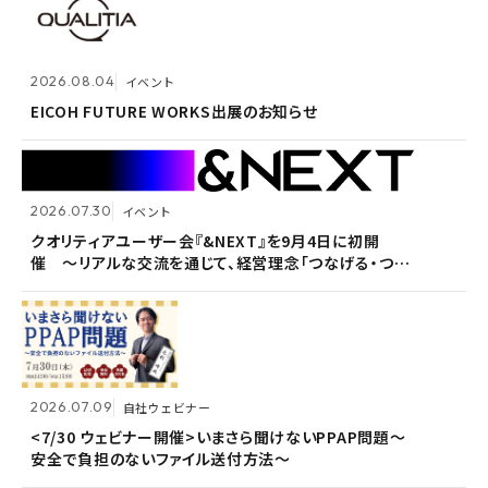
2026.07.30
イベント
クオリティアユーザー会『&NEXT』を9月4日に初開
2026.08.04
2026.08.04
イベント
イベント
催 〜リアルな交流を通じて、経営理念「つなげる・つな
がる想いを未来へつなぐ」を体現〜
EICOH FUTURE WORKS出展のお知らせ
EICOH FUTURE WORKS出展のお知らせ
2026.07.30
2026.07.30
イベント
イベント
2026.07.09
自社ウェビナー
クオリティアユーザー会『&NEXT』を9月4日に初開
クオリティアユーザー会『&NEXT』を9月4日に初開
催 〜リアルな交流を通じて、経営理念「つなげる・つな
催 〜リアルな交流を通じて、経営理念「つなげる・つな
<7/30 ウェビナー開催>いまさら聞けないPPAP問題～
がる想いを未来へつなぐ」を体現〜
がる想いを未来へつなぐ」を体現〜
安全で負担のないファイル送付方法～
2026.07.09
2026.07.09
自社ウェビナー
自社ウェビナー
2026.06.09
自社ウェビナー
<7/30 ウェビナー開催>いまさら聞けないPPAP問題～
<7/30 ウェビナー開催>いまさら聞けないPPAP問題～
安全で負担のないファイル送付方法～
安全で負担のないファイル送付方法～
＜6/30ウェビナー開催＞メールセキュリティベンダーと
読み解くSCS評価制度