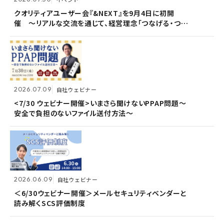
2026.07.09
自社ウェビナー
クオリティアユーザー会『&NEXT』を9月4日に初開
クオリティアユーザー会『&NEXT』を9月4日に初開
催 〜リアルな交流を通じて、経営理念「つなげる・つな
催 〜リアルな交流を通じて、経営理念「つなげる・つな
<7/30 ウェビナー開催>いまさら聞けないPPAP問題～
がる想いを未来へつなぐ」を体現〜
がる想いを未来へつなぐ」を体現〜
安全で負担のないファイル送付方法～
2026.07.09
2026.07.09
自社ウェビナー
自社ウェビナー
2026.06.09
自社ウェビナー
<7/30 ウェビナー開催>いまさら聞けないPPAP問題～
<7/30 ウェビナー開催>いまさら聞けないPPAP問題～
安全で負担のないファイル送付方法～
安全で負担のないファイル送付方法～
＜6/30ウェビナー開催＞メールセキュリティベンダーと
読み解くSCS評価制度
2026.06.09
2026.06.09
自社ウェビナー
自社ウェビナー
2026.04.28
共催ウェビナー
＜6/30ウェビナー開催＞メールセキュリティベンダーと
＜6/30ウェビナー開催＞メールセキュリティベンダーと
読み解くSCS評価制度
読み解くSCS評価制度
＜5/21ウェビナー開催＞ゼロトラスト思考～信用しない
前提のSSOとメールセキュリティ～