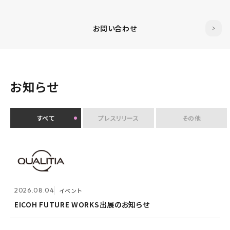
お問い合わせ
お知らせ
すべて
プレスリリース
その他
2026.07.30
イベント
クオリティアユーザー会『&NEXT』を9月4日に初開
2026.08.04
2026.08.03
メンテナンス
イベント
催 〜リアルな交流を通じて、経営理念「つなげる・つな
がる想いを未来へつなぐ」を体現〜
EICOH FUTURE WORKS出展のお知らせ
ホームページ『メンテナンス作業による一時閉鎖』のお
知らせ