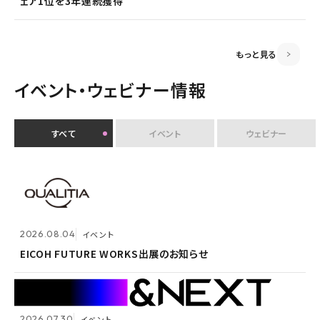
ェア1位を3年連続獲得
富山県内7信用金庫、DEEPMailとPOWER EGGの連携
2026.03.02
お知らせ
が FTF業務メールの利便性向上に貢献
監査役変更のお知らせ
もっと見る
イベント・ウェビナー情報
すべて
イベント
ウェビナー
2026.07.30
イベント
クオリティアユーザー会『&NEXT』を9月4日に初開
2026.08.04
2026.08.04
イベント
イベント
催 〜リアルな交流を通じて、経営理念「つなげる・つな
がる想いを未来へつなぐ」を体現〜
EICOH FUTURE WORKS出展のお知らせ
EICOH FUTURE WORKS出展のお知らせ
2026.07.30
2026.07.30
イベント
イベント