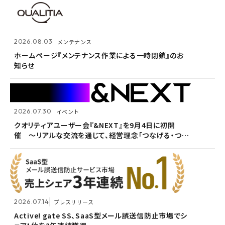
2026.07.14
プレスリリース
2026.08.03
メンテナンス
Active! gate SS、SaaS型メール誤送信防止市場でシ
2026.05.14
メンテナンス
ェア1位を3年連続獲得
ホームページ『メンテナンス作業による一時閉鎖』のお
知らせ
ホームページ『メンテナンス作業による一時閉鎖』のお
知らせ
2026.07.30
イベント
2026.07.09
自社ウェビナー
クオリティアユーザー会『&NEXT』を9月4日に初開
催 〜リアルな交流を通じて、経営理念「つなげる・つな
<7/30 ウェビナー開催>いまさら聞けないPPAP問題～
2026.05.13
メンテナンス
がる想いを未来へつなぐ」を体現〜
安全で負担のないファイル送付方法～
ホームページ『メンテナンス作業による一時閉鎖』のお
知らせ
2026.07.14
プレスリリース
2026.06.18
プレスリリース
Active! gate SS、SaaS型メール誤送信防止市場でシ