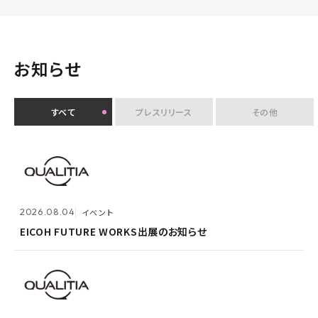
お知らせ
すべて
プレスリリース
その他
2026.07.30
イベント
クオリティアユーザー会『&NEXT』を9月4日に初開
2026.08.04
2026.08.03
メンテナンス
イベント
催 〜リアルな交流を通じて、経営理念「つなげる・つな
がる想いを未来へつなぐ」を体現〜
EICOH FUTURE WORKS出展のお知らせ
ホームページ『メンテナンス作業による一時閉鎖』のお
知らせ
2026.07.14
プレスリリース