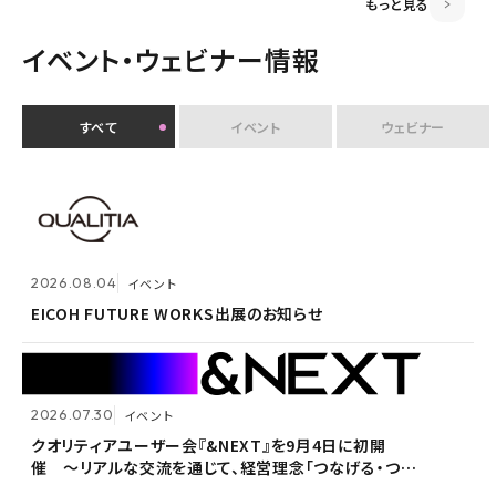
もっと見る
イベント・ウェビナー情報
すべて
イベント
ウェビナー
2026.07.30
イベント
クオリティアユーザー会『&NEXT』を9月4日に初開
2026.08.04
2026.08.04
イベント
イベント
催 〜リアルな交流を通じて、経営理念「つなげる・つな
がる想いを未来へつなぐ」を体現〜
EICOH FUTURE WORKS出展のお知らせ
EICOH FUTURE WORKS出展のお知らせ
2026.07.30
2026.07.30
イベント
イベント
2026.07.09
自社ウェビナー
クオリティアユーザー会『&NEXT』を9月4日に初開
クオリティアユーザー会『&NEXT』を9月4日に初開
催 〜リアルな交流を通じて、経営理念「つなげる・つな
催 〜リアルな交流を通じて、経営理念「つなげる・つな
<7/30 ウェビナー開催>いまさら聞けないPPAP問題～
がる想いを未来へつなぐ」を体現〜
がる想いを未来へつなぐ」を体現〜
安全で負担のないファイル送付方法～