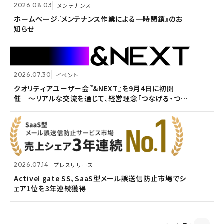
2026.08.03
メンテナンス
Active! gate SS、SaaS型メール誤送信防止市場でシ
2026.05.14
メンテナンス
ェア1位を3年連続獲得
ホームページ『メンテナンス作業による一時閉鎖』のお
知らせ
ホームページ『メンテナンス作業による一時閉鎖』のお
知らせ
2026.07.30
イベント
2026.07.09
自社ウェビナー
クオリティアユーザー会『&NEXT』を9月4日に初開
催 〜リアルな交流を通じて、経営理念「つなげる・つな
<7/30 ウェビナー開催>いまさら聞けないPPAP問題～
2026.05.13
メンテナンス
がる想いを未来へつなぐ」を体現〜
安全で負担のないファイル送付方法～
ホームページ『メンテナンス作業による一時閉鎖』のお
知らせ
2026.07.14
プレスリリース
2026.06.18
プレスリリース
Active! gate SS、SaaS型メール誤送信防止市場でシ
ェア1位を3年連続獲得
富山県内7信用金庫、DEEPMailとPOWER EGGの連携
2026.03.02
お知らせ
が FTF業務メールの利便性向上に貢献
監査役変更のお知らせ