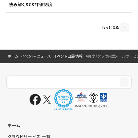
読み解くSCS評価制度
読み解くSCS評価制度
＜5/21ウェビナー開催＞ゼロトラスト思考～信用しない
前提のSSOとメールセキュリティ～
もっと見る
ホーム
イベント・ニュース
イベント出展情報
4月度『クラウド型メールサービ
IS 586579 / ISO (JIS Q) 27001
ホーム
クラウドサービス 一覧