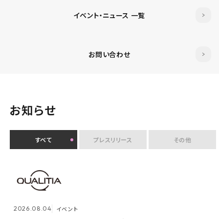
イベント・ニュース 一覧
お問い合わせ
お知らせ
すべて
プレスリリース
その他
2026.07.30
イベント
クオリティアユーザー会『&NEXT』を9月4日に初開
2026.08.04
2026.08.03
メンテナンス
イベント
催 〜リアルな交流を通じて、経営理念「つなげる・つな