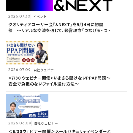
2026.07.30
2026.07.30
イベント
イベント
2026.07.09
自社ウェビナー
クオリティアユーザー会『&NEXT』を9月4日に初開
クオリティアユーザー会『&NEXT』を9月4日に初開
催 〜リアルな交流を通じて、経営理念「つなげる・つな
催 〜リアルな交流を通じて、経営理念「つなげる・つな
<7/30 ウェビナー開催>いまさら聞けないPPAP問題～
がる想いを未来へつなぐ」を体現〜
がる想いを未来へつなぐ」を体現〜
安全で負担のないファイル送付方法～
2026.07.09
2026.07.09
自社ウェビナー
自社ウェビナー
2026.06.09
自社ウェビナー
<7/30 ウェビナー開催>いまさら聞けないPPAP問題～
<7/30 ウェビナー開催>いまさら聞けないPPAP問題～
安全で負担のないファイル送付方法～
安全で負担のないファイル送付方法～
＜6/30ウェビナー開催＞メールセキュリティベンダーと
読み解くSCS評価制度
2026.06.09
2026.06.09
自社ウェビナー
自社ウェビナー
2026.04.28
共催ウェビナー
＜6/30ウェビナー開催＞メールセキュリティベンダーと
＜6/30ウェビナー開催＞メールセキュリティベンダーと