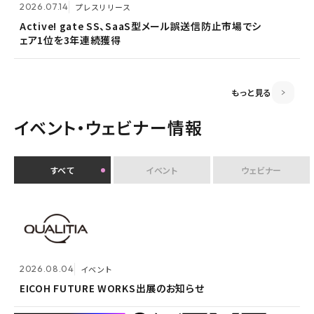
2026.07.14
プレスリリース
2026.06.18
プレスリリース
Active! gate SS、SaaS型メール誤送信防止市場でシ
ェア1位を3年連続獲得
富山県内7信用金庫、DEEPMailとPOWER EGGの連携
2026.03.02
お知らせ
が FTF業務メールの利便性向上に貢献
監査役変更のお知らせ
もっと見る
イベント・ウェビナー情報
すべて
イベント
ウェビナー
2026.07.30
イベント
クオリティアユーザー会『&NEXT』を9月4日に初開
2026.08.04
2026.08.04
イベント
イベント
催 〜リアルな交流を通じて、経営理念「つなげる・つな
がる想いを未来へつなぐ」を体現〜
EICOH FUTURE WORKS出展のお知らせ
EICOH FUTURE WORKS出展のお知らせ