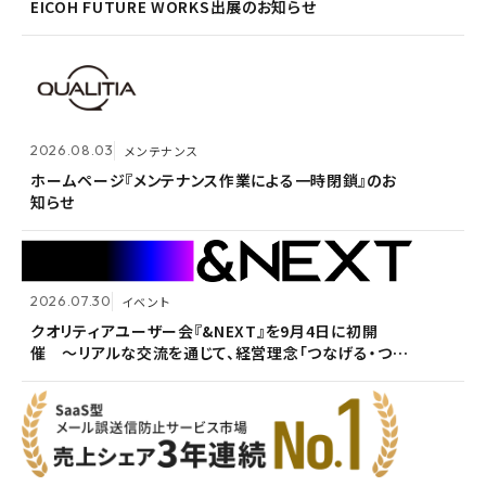
がる想いを未来へつなぐ」を体現〜
EICOH FUTURE WORKS出展のお知らせ
ホームページ『メンテナンス作業による一時閉鎖』のお
知らせ
2026.07.14
プレスリリース
2026.08.03
メンテナンス
Active! gate SS、SaaS型メール誤送信防止市場でシ
2026.05.14
メンテナンス
ェア1位を3年連続獲得
ホームページ『メンテナンス作業による一時閉鎖』のお
知らせ
ホームページ『メンテナンス作業による一時閉鎖』のお
知らせ
2026.07.30
イベント
2026.07.09
自社ウェビナー
クオリティアユーザー会『&NEXT』を9月4日に初開
催 〜リアルな交流を通じて、経営理念「つなげる・つな
<7/30 ウェビナー開催>いまさら聞けないPPAP問題～
2026.05.13
メンテナンス
がる想いを未来へつなぐ」を体現〜
安全で負担のないファイル送付方法～
ホームページ『メンテナンス作業による一時閉鎖』のお
知らせ