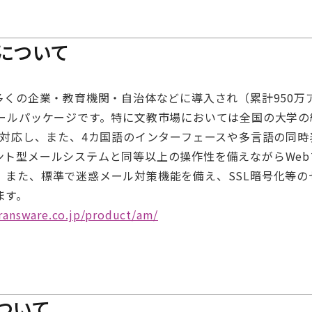
l｣について
は、既に多くの企業・教育機関・自治体などに導入され（累計95
メールパッケージです。特に文教市場においては全国の大学の
に対応し、また、4カ国語のインターフェースや多言語の同
ント型メールシステムと同等以上の操作性を備えながらWe
、また、標準で迷惑メール対策機能を備え、SSL暗号化等の
ます。
ransware.co.jp/product/am/
ついて