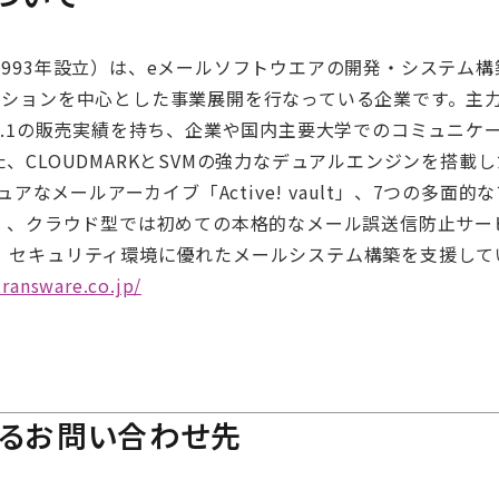
993年設立）は、eメールソフトウエアの開発・システム
ョンを中心とした事業展開を行なっている企業です。主力製品「A
o.1の販売実績を持ち、企業や国内主要大学でのコミュニケ
CLOUDMARKとSVMの強力なデュアルエンジンを搭載したア
キュアなメールアーカイブ「Active! vault」、7つの多
ate」、クラウド型では初めての本格的なメール誤送信防止サービス「A
、セキュリティ環境に優れたメールシステム構築を支援して
ransware.co.jp/
するお問い合わせ先