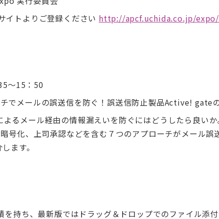
 Expo 実行委員会
式サイトよりご登録ください
http://apcf.uchida.co.jp/expo/
5～15：50
でメールの誤送信を防ぐ！誤送信防止製品Active! gate
によるメール経由の情報漏えいを防ぐにはどうしたら良いか
IP暗号化、上司承認などを含む７つのアプローチがメール誤
紹介します。
実績を持ち、最新版ではドラッグ＆ドロップでのファイル添