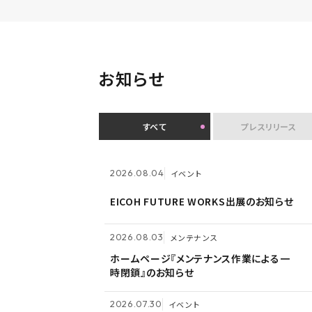
お知らせ
すべて
プレスリリース
2026.07.30
イベント
2026.08.03
メンテナンス
2026.08.04
イベント
クオリティアユーザー会『&NEXT』を9月4
ホームページ『メンテナンス作業による一
EICOH FUTURE WORKS出展のお知らせ
日に初開催 〜リアルな交流を通じて、経
時閉鎖』のお知らせ
営理念「つなげる・つながる想いを未来へ
つなぐ」を体現〜
2026.07.14
プレスリリース
2026.08.03
2026.05.14
メンテナンス
メンテナンス
Active! gate SS、SaaS型メール誤送信
ホームページ『メンテナンス作業による一
ホームページ『メンテナンス作業による一
防止市場でシェア1位を3年連続獲得
時閉鎖』のお知らせ
時閉鎖』のお知らせ
2026.07.09
自社ウェビナー
2026.07.30
イベント
2026.05.13
メンテナンス