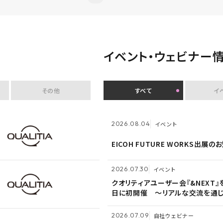
イベント・ウェビナー
その他
すべて
イ
2026.07.30
イベント
2026.08.04
2026.08.04
イベント
イベント
クオリティアユーザー会『&NEXT』
EICOH FUTURE WORKS出展の
EICOH FUTURE WORKS出展の
日に初開催 〜リアルな交流を通じ
営理念「つなげる・つながる想いを
つなぐ」を体現〜
2026.07.09
自社ウェビナー
2026.07.30
2026.07.30
イベント
イベント
<7/30 ウェビナー開催>いまさら
クオリティアユーザー会『&NEXT』
クオリティアユーザー会『&NEXT』
PPAP問題～安全で負担のないファ
日に初開催 〜リアルな交流を通じ
日に初開催 〜リアルな交流を通じ
付方法～
営理念「つなげる・つながる想いを
営理念「つなげる・つながる想いを
つなぐ」を体現〜
つなぐ」を体現〜
2026.07.09
2026.07.09
2026.06.09
自社ウェビナー
自社ウェビナー
自社ウェビナー