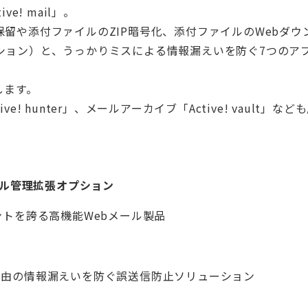
e! mail」。
留や添付ファイルのZIP暗号化、添付ファイルのWebダウ
ション）と、うっかりミスによる情報漏えいを防ぐ7つのア
介します。
e! hunter」、メールアーカイブ「Active! vault」な
/ファイル管理拡張オプション
ントを誇る高機能Webメール製品
経由の情報漏えいを防ぐ誤送信防止ソリューション