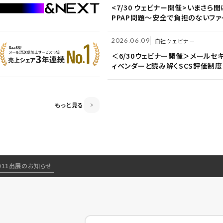
<7/30 ウェビナー開催>いまさら
<7/30 ウェビナー開催>いまさら
＜6/30ウェビナー開催＞メールセ
PPAP問題～安全で負担のないファ
PPAP問題～安全で負担のないファ
ィベンダーと読み解くSCS評価制度
付方法～
付方法～
2026.06.09
2026.06.09
2026.04.28
共催ウェビナー
自社ウェビナー
自社ウェビナー
＜6/30ウェビナー開催＞メールセ
＜6/30ウェビナー開催＞メールセ
＜5/21ウェビナー開催＞ゼロトラ
ィベンダーと読み解くSCS評価制度
ィベンダーと読み解くSCS評価制度
～信用しない前提のSSOとメール
ティ～
もっと見る
o 2011出展のお知らせ