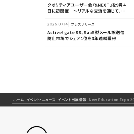
<7/30 ウェビナー開催>いまさら聞けない
クオリティアユーザー会『&NEXT』を9月4
ホームページ『メンテナンス作業による一
PPAP問題～安全で負担のないファイル送
日に初開催 〜リアルな交流を通じて、経
時閉鎖』のお知らせ
付方法～
営理念「つなげる・つながる想いを未来へ
つなぐ」を体現〜
2026.06.18
プレスリリース
2026.07.14
プレスリリース
2026.03.02
お知らせ
富山県内7信用金庫、DEEPMailとPOWER
Active! gate SS、SaaS型メール誤送信
EGGの連携が FTF業務メールの利便性向
防止市場でシェア1位を3年連続獲得
監査役変更のお知らせ
上に貢献
ホーム
イベント・ニュース
イベント出展情報
New Education Exp