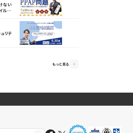
聞けない
聞けない
キュリテ
イル送
イル送
キュリテ
キュリテ
スト思考
セキュリ
もっと見る