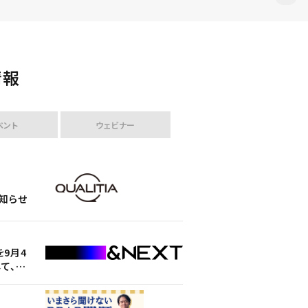
情報
ベント
ウェビナー
を9月4
お知らせ
お知らせ
て、経
未来へ
聞けない
を9月4
を9月4
イル送
て、経
て、経
未来へ
未来へ