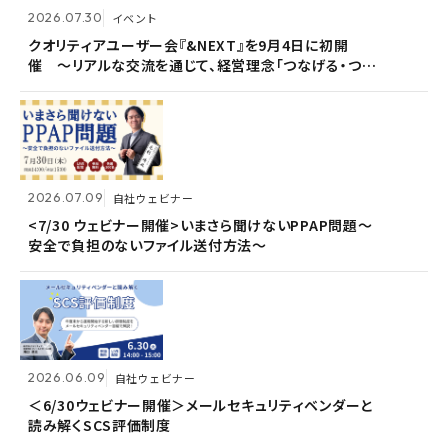
2026.07.30
2026.07.30
イベント
イベント
2026.07.09
自社ウェビナー
クオリティアユーザー会『&NEXT』を9月4日に初開
クオリティアユーザー会『&NEXT』を9月4日に初開
催 〜リアルな交流を通じて、経営理念「つなげる・つな
催 〜リアルな交流を通じて、経営理念「つなげる・つな
<7/30 ウェビナー開催>いまさら聞けないPPAP問題～
がる想いを未来へつなぐ」を体現〜
がる想いを未来へつなぐ」を体現〜
安全で負担のないファイル送付方法～
2026.07.09
2026.07.09
自社ウェビナー
自社ウェビナー
2026.06.09
自社ウェビナー
<7/30 ウェビナー開催>いまさら聞けないPPAP問題～
<7/30 ウェビナー開催>いまさら聞けないPPAP問題～
安全で負担のないファイル送付方法～
安全で負担のないファイル送付方法～
＜6/30ウェビナー開催＞メールセキュリティベンダーと
読み解くSCS評価制度
2026.06.09
2026.06.09
自社ウェビナー
自社ウェビナー
2026.04.28
共催ウェビナー
＜6/30ウェビナー開催＞メールセキュリティベンダーと
＜6/30ウェビナー開催＞メールセキュリティベンダーと
読み解くSCS評価制度
読み解くSCS評価制度
＜5/21ウェビナー開催＞ゼロトラスト思考～信用しない
前提のSSOとメールセキュリティ～