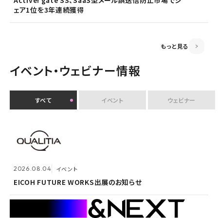
Active! gate SS、SaaS型メール誤送信防止市場でシ
ェア1位を3年連続獲得
富山県内7信用金庫、DEEPMailとPOWER EGGの連携
2026.03.02
お知らせ
が FTF業務メールの利便性向上に貢献
監査役変更のお知らせ
もっと見る
イベント・ウェビナー情報
すべて
イベント
ウェビナー
2026.07.30
イベント
クオリティアユーザー会『&NEXT』を9月4日に初開
2026.08.04
2026.08.04
イベント
イベント
催 〜リアルな交流を通じて、経営理念「つなげる・つな
がる想いを未来へつなぐ」を体現〜
EICOH FUTURE WORKS出展のお知らせ
EICOH FUTURE WORKS出展のお知らせ