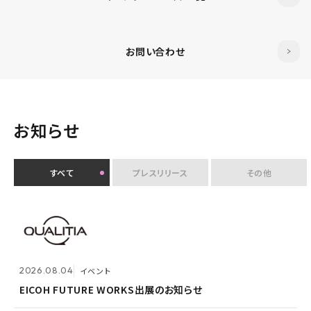
お問い合わせ
お知らせ
すべて
プレスリリース
その他
2026.07.30
イベント
クオリティアユーザー会『&NEXT』を9月4日に初開
2026.08.04
2026.08.03
メンテナンス
イベント
催 〜リアルな交流を通じて、経営理念「つなげる・つな
がる想いを未来へつなぐ」を体現〜
EICOH FUTURE WORKS出展のお知らせ
ホームページ『メンテナンス作業による一時閉鎖』のお
知らせ