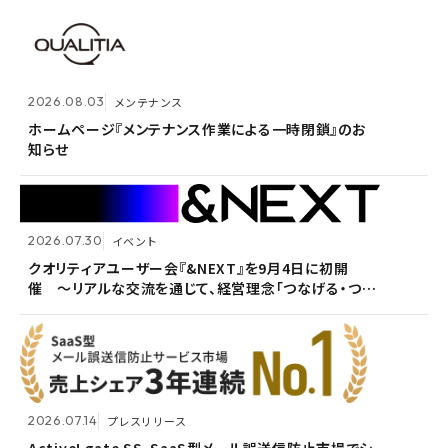
2026.07.14
プレスリリース
2026.08.03
メンテナンス
Active! gate SS、SaaS型メール誤送信防止市場でシ
2026.05.14
メンテナンス
ェア1位を3年連続獲得
ホームページ『メンテナンス作業による一時閉鎖』のお
知らせ
ホームページ『メンテナンス作業による一時閉鎖』のお
知らせ
2026.07.30
イベント
2026.07.09
自社ウェビナー
クオリティアユーザー会『&NEXT』を9月4日に初開
催 〜リアルな交流を通じて、経営理念「つなげる・つな
<7/30 ウェビナー開催>いまさら聞けないPPAP問題～
2026.05.13
メンテナンス
がる想いを未来へつなぐ」を体現〜
安全で負担のないファイル送付方法～
ホームページ『メンテナンス作業による一時閉鎖』のお
知らせ
2026.07.14
プレスリリース
2026.06.18
プレスリリース