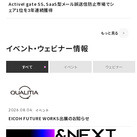
2026.06.18
プレスリリース
Active! gate SS、SaaS型メール誤送信防止市場でシ
ェア1位を3年連続獲得
富山県内7信用金庫、DEEPMailとPOWER EGGの連携
2026.03.02
お知らせ
が FTF業務メールの利便性向上に貢献
監査役変更のお知らせ
もっと見る
イベント・ウェビナー情報
すべて
イベント
ウェビナー
2026.07.30
イベント
クオリティアユーザー会『&NEXT』を9月4日に初開
2026.08.04
2026.08.04
イベント
イベント
催 〜リアルな交流を通じて、経営理念「つなげる・つな
がる想いを未来へつなぐ」を体現〜
EICOH FUTURE WORKS出展のお知らせ
EICOH FUTURE WORKS出展のお知らせ