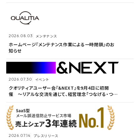
知らせ
2026.07.14
プレスリリース
2026.08.03
メンテナンス
Active! gate SS、SaaS型メール誤送信防止市場でシ
2026.05.14
メンテナンス
ェア1位を3年連続獲得
ホームページ『メンテナンス作業による一時閉鎖』のお
知らせ
ホームページ『メンテナンス作業による一時閉鎖』のお
知らせ
2026.07.30
イベント
2026.07.09
自社ウェビナー
クオリティアユーザー会『&NEXT』を9月4日に初開
催 〜リアルな交流を通じて、経営理念「つなげる・つな
<7/30 ウェビナー開催>いまさら聞けないPPAP問題～
2026.05.13
メンテナンス
がる想いを未来へつなぐ」を体現〜
安全で負担のないファイル送付方法～
ホームページ『メンテナンス作業による一時閉鎖』のお
知らせ
2026.07.14
プレスリリース