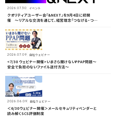
2026.07.30
2026.07.30
イベント
イベント
2026.07.09
自社ウェビナー
クオリティアユーザー会『&NEXT』を9月4日に初開
クオリティアユーザー会『&NEXT』を9月4日に初開
催 〜リアルな交流を通じて、経営理念「つなげる・つな
催 〜リアルな交流を通じて、経営理念「つなげる・つな
<7/30 ウェビナー開催>いまさら聞けないPPAP問題～
がる想いを未来へつなぐ」を体現〜
がる想いを未来へつなぐ」を体現〜
安全で負担のないファイル送付方法～
2026.07.09
2026.07.09
自社ウェビナー
自社ウェビナー
2026.06.09
自社ウェビナー
<7/30 ウェビナー開催>いまさら聞けないPPAP問題～
<7/30 ウェビナー開催>いまさら聞けないPPAP問題～
安全で負担のないファイル送付方法～
安全で負担のないファイル送付方法～
＜6/30ウェビナー開催＞メールセキュリティベンダーと
読み解くSCS評価制度
2026.06.09
2026.06.09
自社ウェビナー
自社ウェビナー
2026.04.28
共催ウェビナー
＜6/30ウェビナー開催＞メールセキュリティベンダーと
＜6/30ウェビナー開催＞メールセキュリティベンダーと
読み解くSCS評価制度
読み解くSCS評価制度
＜5/21ウェビナー開催＞ゼロトラスト思考～信用しない