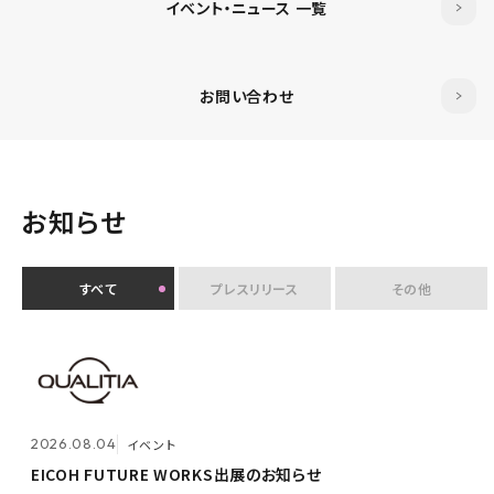
イベント・ニュース 一覧
お問い合わせ
お知らせ
すべて
プレスリリース
その他
2026.07.30
イベント
クオリティアユーザー会『&NEXT』を9月4日に初開
2026.08.04
2026.08.03
メンテナンス
イベント
催 〜リアルな交流を通じて、経営理念「つなげる・つな
がる想いを未来へつなぐ」を体現〜
EICOH FUTURE WORKS出展のお知らせ
ホームページ『メンテナンス作業による一時閉鎖』のお