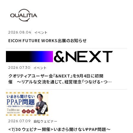
2026.07.30
イベント
クオリティアユーザー会『&NEXT』を9月4日に初開
2026.08.04
2026.08.04
イベント
イベント
催 〜リアルな交流を通じて、経営理念「つなげる・つな
がる想いを未来へつなぐ」を体現〜
EICOH FUTURE WORKS出展のお知らせ
EICOH FUTURE WORKS出展のお知らせ
2026.07.30
2026.07.30
イベント
イベント
2026.07.09
自社ウェビナー
クオリティアユーザー会『&NEXT』を9月4日に初開
クオリティアユーザー会『&NEXT』を9月4日に初開
催 〜リアルな交流を通じて、経営理念「つなげる・つな
催 〜リアルな交流を通じて、経営理念「つなげる・つな
<7/30 ウェビナー開催>いまさら聞けないPPAP問題～
がる想いを未来へつなぐ」を体現〜
がる想いを未来へつなぐ」を体現〜
安全で負担のないファイル送付方法～
2026.07.09
2026.07.09
自社ウェビナー
自社ウェビナー
2026.06.09
自社ウェビナー
<7/30 ウェビナー開催>いまさら聞けないPPAP問題～
<7/30 ウェビナー開催>いまさら聞けないPPAP問題～