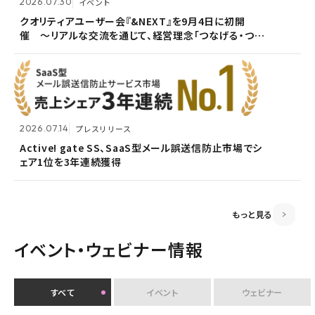
2026.07.30
イベント
2026.07.09
自社ウェビナー
クオリティアユーザー会『&NEXT』を9月4日に初開
催 〜リアルな交流を通じて、経営理念「つなげる・つな
<7/30 ウェビナー開催>いまさら聞けないPPAP問題～
2026.05.13
メンテナンス
がる想いを未来へつなぐ」を体現〜
安全で負担のないファイル送付方法～
ホームページ『メンテナンス作業による一時閉鎖』のお
知らせ
2026.07.14
プレスリリース
2026.06.18
プレスリリース
Active! gate SS、SaaS型メール誤送信防止市場でシ
ェア1位を3年連続獲得
富山県内7信用金庫、DEEPMailとPOWER EGGの連携
2026.03.02
お知らせ
が FTF業務メールの利便性向上に貢献
監査役変更のお知らせ
もっと見る
イベント・ウェビナー情報
すべて
イベント
ウェビナー