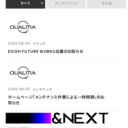
すべて
プレスリリース
その他
2026.07.30
イベント
クオリティアユーザー会『&NEXT』を9月4日に初開
2026.08.04
2026.08.03
メンテナンス
イベント
催 〜リアルな交流を通じて、経営理念「つなげる・つな
がる想いを未来へつなぐ」を体現〜
EICOH FUTURE WORKS出展のお知らせ
ホームページ『メンテナンス作業による一時閉鎖』のお
知らせ
2026.07.14
プレスリリース
2026.08.03
メンテナンス
Active! gate SS、SaaS型メール誤送信防止市場でシ
2026.05.14
メンテナンス
ェア1位を3年連続獲得
ホームページ『メンテナンス作業による一時閉鎖』のお
知らせ
ホームページ『メンテナンス作業による一時閉鎖』のお
知らせ