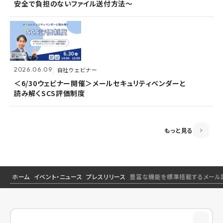
安全で負担のないファイル送付方法～
安全で負担のないファイル送付方法～
＜6/30ウェビナー開催＞メールセキュリティベンダーと
読み解くSCS評価制度
2026.06.09
2026.06.09
自社ウェビナー
自社ウェビナー
2026.04.28
共催ウェビナー
＜6/30ウェビナー開催＞メールセキュリティベンダーと
＜6/30ウェビナー開催＞メールセキュリティベンダーと
読み解くSCS評価制度
読み解くSCS評価制度
＜5/21ウェビナー開催＞ゼロトラスト思考～信用しない
前提のSSOとメールセキュリティ～
もっと見る
ホーム
イベント・ニュース
プレスリリース
豊富な機能を標準搭載するメール誤送信