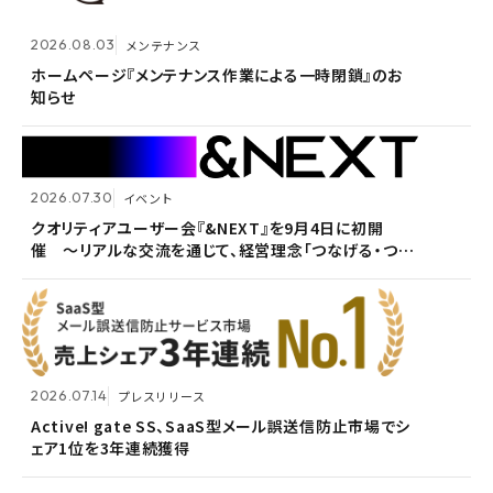
2026.07.14
プレスリリース
2026.08.03
メンテナンス
Active! gate SS、SaaS型メール誤送信防止市場でシ
2026.05.14
メンテナンス
ェア1位を3年連続獲得
ホームページ『メンテナンス作業による一時閉鎖』のお
知らせ
ホームページ『メンテナンス作業による一時閉鎖』のお
知らせ
2026.07.30
イベント
2026.07.09
自社ウェビナー
クオリティアユーザー会『&NEXT』を9月4日に初開
催 〜リアルな交流を通じて、経営理念「つなげる・つな
<7/30 ウェビナー開催>いまさら聞けないPPAP問題～
2026.05.13
メンテナンス
がる想いを未来へつなぐ」を体現〜
安全で負担のないファイル送付方法～
ホームページ『メンテナンス作業による一時閉鎖』のお
知らせ
2026.07.14
プレスリリース
2026.06.18
プレスリリース
Active! gate SS、SaaS型メール誤送信防止市場でシ
ェア1位を3年連続獲得
富山県内7信用金庫、DEEPMailとPOWER EGGの連携
2026.03.02
お知らせ
が FTF業務メールの利便性向上に貢献