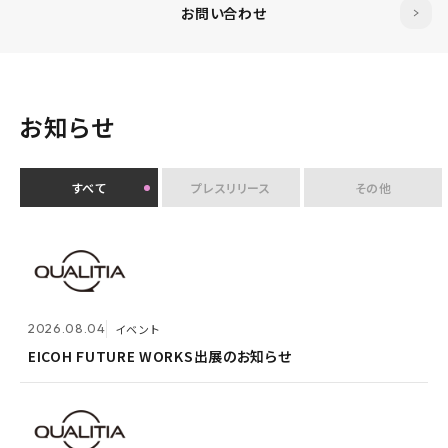
お問い合わせ
お知らせ
すべて
プレスリリース
その他
2026.07.30
イベント
クオリティアユーザー会『&NEXT』を9月4日に初開
2026.08.04
2026.08.03
メンテナンス
イベント
催 〜リアルな交流を通じて、経営理念「つなげる・つな
がる想いを未来へつなぐ」を体現〜
EICOH FUTURE WORKS出展のお知らせ
ホームページ『メンテナンス作業による一時閉鎖』のお
知らせ