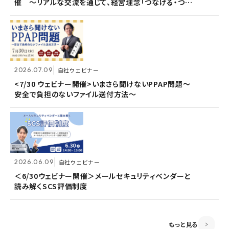
催 〜リアルな交流を通じて、経営理念「つなげる・つな
催 〜リアルな交流を通じて、経営理念「つなげる・つな
<7/30 ウェビナー開催>いまさら聞けないPPAP問題～
がる想いを未来へつなぐ」を体現〜
がる想いを未来へつなぐ」を体現〜
安全で負担のないファイル送付方法～
2026.07.09
2026.07.09
自社ウェビナー
自社ウェビナー
2026.06.09
自社ウェビナー
<7/30 ウェビナー開催>いまさら聞けないPPAP問題～
<7/30 ウェビナー開催>いまさら聞けないPPAP問題～
安全で負担のないファイル送付方法～
安全で負担のないファイル送付方法～
＜6/30ウェビナー開催＞メールセキュリティベンダーと
読み解くSCS評価制度
2026.06.09
2026.06.09
自社ウェビナー
自社ウェビナー
2026.04.28
共催ウェビナー
＜6/30ウェビナー開催＞メールセキュリティベンダーと
＜6/30ウェビナー開催＞メールセキュリティベンダーと
読み解くSCS評価制度
読み解くSCS評価制度
＜5/21ウェビナー開催＞ゼロトラスト思考～信用しない
前提のSSOとメールセキュリティ～
もっと見る