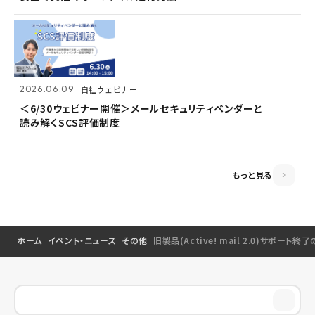
読み解くSCS評価制度
2026.06.09
2026.06.09
自社ウェビナー
自社ウェビナー
2026.04.28
共催ウェビナー
＜6/30ウェビナー開催＞メールセキュリティベンダーと
＜6/30ウェビナー開催＞メールセキュリティベンダーと
読み解くSCS評価制度
読み解くSCS評価制度
＜5/21ウェビナー開催＞ゼロトラスト思考～信用しない
前提のSSOとメールセキュリティ～
もっと見る
ホーム
イベント・ニュース
その他
旧製品(Active! mail 2.0)サポート