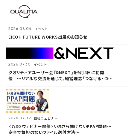
2026.07.30
イベント
クオリティアユーザー会『&NEXT』を9月4日に初開
2026.08.04
2026.08.04
イベント
イベント
催 〜リアルな交流を通じて、経営理念「つなげる・つな
がる想いを未来へつなぐ」を体現〜
EICOH FUTURE WORKS出展のお知らせ
EICOH FUTURE WORKS出展のお知らせ
2026.07.30
2026.07.30
イベント
イベント
2026.07.09
自社ウェビナー
クオリティアユーザー会『&NEXT』を9月4日に初開
クオリティアユーザー会『&NEXT』を9月4日に初開
催 〜リアルな交流を通じて、経営理念「つなげる・つな
催 〜リアルな交流を通じて、経営理念「つなげる・つな
<7/30 ウェビナー開催>いまさら聞けないPPAP問題～
がる想いを未来へつなぐ」を体現〜
がる想いを未来へつなぐ」を体現〜
安全で負担のないファイル送付方法～
2026.07.09
2026.07.09
自社ウェビナー
自社ウェビナー
2026.06.09
自社ウェビナー
<7/30 ウェビナー開催>いまさら聞けないPPAP問題～
<7/30 ウェビナー開催>いまさら聞けないPPAP問題～
安全で負担のないファイル送付方法～
安全で負担のないファイル送付方法～
＜6/30ウェビナー開催＞メールセキュリティベンダーと