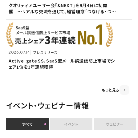
2026.07.09
自社ウェビナー
クオリティアユーザー会『&NEXT』を9月4日に初開
催 〜リアルな交流を通じて、経営理念「つなげる・つな
<7/30 ウェビナー開催>いまさら聞けないPPAP問題～
2026.05.13
メンテナンス
がる想いを未来へつなぐ」を体現〜
安全で負担のないファイル送付方法～
ホームページ『メンテナンス作業による一時閉鎖』のお
知らせ
2026.07.14
プレスリリース
2026.06.18
プレスリリース
Active! gate SS、SaaS型メール誤送信防止市場でシ
ェア1位を3年連続獲得
富山県内7信用金庫、DEEPMailとPOWER EGGの連携
2026.03.02
お知らせ
が FTF業務メールの利便性向上に貢献
監査役変更のお知らせ
もっと見る
イベント・ウェビナー情報
すべて
イベント
ウェビナー