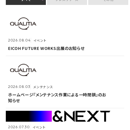
2026.07.30
イベント
クオリティアユーザー会『&NEXT』を9月4日に初開
2026.08.04
2026.08.03
メンテナンス
イベント
催 〜リアルな交流を通じて、経営理念「つなげる・つな
がる想いを未来へつなぐ」を体現〜
EICOH FUTURE WORKS出展のお知らせ
ホームページ『メンテナンス作業による一時閉鎖』のお
知らせ
2026.07.14
プレスリリース
2026.08.03
メンテナンス
Active! gate SS、SaaS型メール誤送信防止市場でシ
2026.05.14
メンテナンス
ェア1位を3年連続獲得
ホームページ『メンテナンス作業による一時閉鎖』のお
知らせ
ホームページ『メンテナンス作業による一時閉鎖』のお
知らせ
2026.07.30
イベント