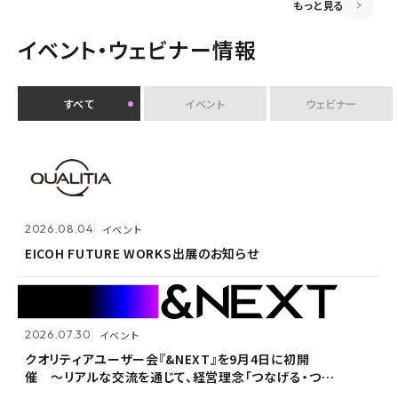
もっと見る
イベント・ウェビナー情報
すべて
イベント
ウェビナー
2026.07.30
イベント
クオリティアユーザー会『&NEXT』を9月4日に初開
2026.08.04
2026.08.04
イベント
イベント
催 〜リアルな交流を通じて、経営理念「つなげる・つな
がる想いを未来へつなぐ」を体現〜
EICOH FUTURE WORKS出展のお知らせ
EICOH FUTURE WORKS出展のお知らせ
2026.07.30
2026.07.30
イベント
イベント
2026.07.09
自社ウェビナー
クオリティアユーザー会『&NEXT』を9月4日に初開
クオリティアユーザー会『&NEXT』を9月4日に初開
催 〜リアルな交流を通じて、経営理念「つなげる・つな
催 〜リアルな交流を通じて、経営理念「つなげる・つな
<7/30 ウェビナー開催>いまさら聞けないPPAP問題～
がる想いを未来へつなぐ」を体現〜
がる想いを未来へつなぐ」を体現〜
安全で負担のないファイル送付方法～