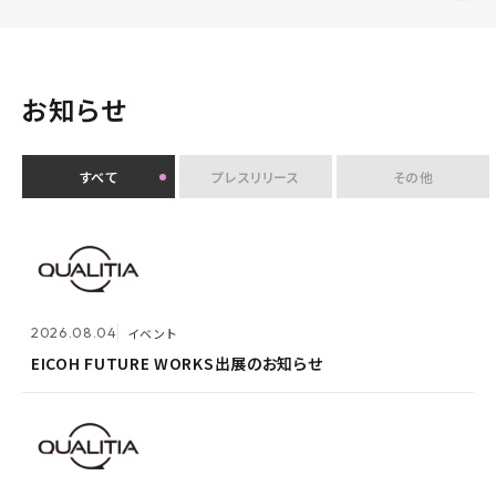
お知らせ
すべて
プレスリリース
その他
2026.07.30
イベント
クオリティアユーザー会『&NEXT』を9月4日に初開
2026.08.04
2026.08.03
メンテナンス
イベント
催 〜リアルな交流を通じて、経営理念「つなげる・つな
がる想いを未来へつなぐ」を体現〜
EICOH FUTURE WORKS出展のお知らせ
ホームページ『メンテナンス作業による一時閉鎖』のお
知らせ
2026.07.14
プレスリリース