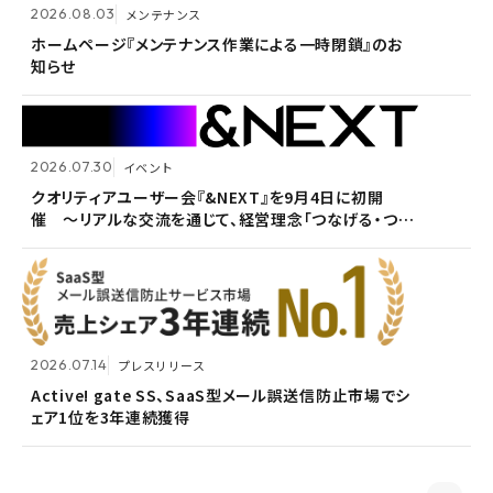
2026.08.03
メンテナンス
Active! gate SS、SaaS型メール誤送信防止市場でシ
2026.05.14
メンテナンス
ェア1位を3年連続獲得
ホームページ『メンテナンス作業による一時閉鎖』のお
知らせ
ホームページ『メンテナンス作業による一時閉鎖』のお
知らせ
2026.07.30
イベント
2026.07.09
自社ウェビナー
クオリティアユーザー会『&NEXT』を9月4日に初開
催 〜リアルな交流を通じて、経営理念「つなげる・つな
<7/30 ウェビナー開催>いまさら聞けないPPAP問題～
2026.05.13
メンテナンス
がる想いを未来へつなぐ」を体現〜
安全で負担のないファイル送付方法～
ホームページ『メンテナンス作業による一時閉鎖』のお
知らせ
2026.07.14
プレスリリース
2026.06.18
プレスリリース
Active! gate SS、SaaS型メール誤送信防止市場でシ
ェア1位を3年連続獲得
富山県内7信用金庫、DEEPMailとPOWER EGGの連携
2026.03.02
お知らせ
が FTF業務メールの利便性向上に貢献
監査役変更のお知らせ