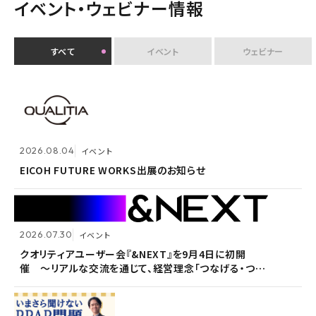
イベント・ウェビナー情報
すべて
イベント
ウェビナー
2026.07.30
イベント
クオリティアユーザー会『&NEXT』を9月4日に初開
2026.08.04
2026.08.04
イベント
イベント
催 〜リアルな交流を通じて、経営理念「つなげる・つな
がる想いを未来へつなぐ」を体現〜
EICOH FUTURE WORKS出展のお知らせ
EICOH FUTURE WORKS出展のお知らせ
2026.07.30
2026.07.30
イベント
イベント
2026.07.09
自社ウェビナー
クオリティアユーザー会『&NEXT』を9月4日に初開
クオリティアユーザー会『&NEXT』を9月4日に初開
催 〜リアルな交流を通じて、経営理念「つなげる・つな
催 〜リアルな交流を通じて、経営理念「つなげる・つな
<7/30 ウェビナー開催>いまさら聞けないPPAP問題～
がる想いを未来へつなぐ」を体現〜
がる想いを未来へつなぐ」を体現〜
安全で負担のないファイル送付方法～