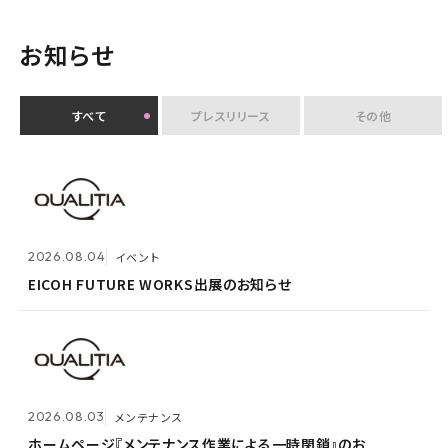
お知らせ
すべて
プレスリリース
その他
2026.07.30
イベント
クオリティアユーザー会『&NEXT』を9月4日に初開
2026.08.04
2026.08.03
メンテナンス
イベント
催 〜リアルな交流を通じて、経営理念「つなげる・つな
がる想いを未来へつなぐ」を体現〜
EICOH FUTURE WORKS出展のお知らせ
ホームページ『メンテナンス作業による一時閉鎖』のお
知らせ
2026.07.14
プレスリリース
2026.08.03
メンテナンス
Active! gate SS、SaaS型メール誤送信防止市場でシ
2026.05.14
メンテナンス
ェア1位を3年連続獲得
ホームページ『メンテナンス作業による一時閉鎖』のお