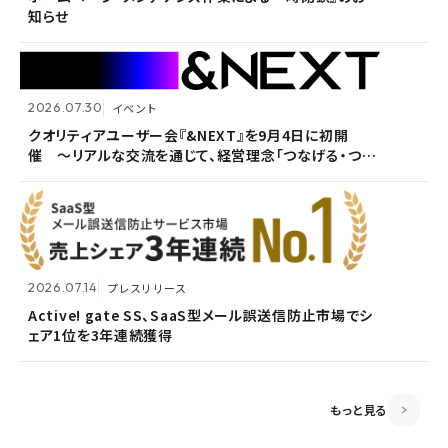
知らせ
ホームページ『メンテナンス作業による一時閉鎖』のお
知らせ
2026.07.30
イベント
2026.07.09
自社ウェビナー
クオリティアユーザー会『&NEXT』を9月4日に初開
催 〜リアルな交流を通じて、経営理念「つなげる・つな
<7/30 ウェビナー開催>いまさら聞けないPPAP問題～
2026.05.13
メンテナンス
がる想いを未来へつなぐ」を体現〜
安全で負担のないファイル送付方法～
ホームページ『メンテナンス作業による一時閉鎖』のお
知らせ
2026.07.14
プレスリリース
2026.06.18
プレスリリース
Active! gate SS、SaaS型メール誤送信防止市場でシ
ェア1位を3年連続獲得
富山県内7信用金庫、DEEPMailとPOWER EGGの連携
2026.03.02
お知らせ
が FTF業務メールの利便性向上に貢献
監査役変更のお知らせ
もっと見る