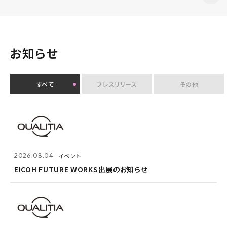
お知らせ
すべて
プレスリリース
その他
2026.07.30
イベント
クオリティアユーザー会『&NEXT』を9月4日に初開
2026.08.04
2026.08.03
メンテナンス
イベント
催 〜リアルな交流を通じて、経営理念「つなげる・つな
がる想いを未来へつなぐ」を体現〜
EICOH FUTURE WORKS出展のお知らせ
ホームページ『メンテナンス作業による一時閉鎖』のお
知らせ
2026.07.14
プレスリリース