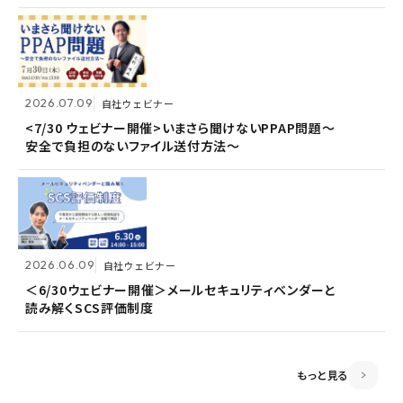
がる想いを未来へつなぐ」を体現〜
がる想いを未来へつなぐ」を体現〜
安全で負担のないファイル送付方法～
2026.07.09
2026.07.09
自社ウェビナー
自社ウェビナー
2026.06.09
自社ウェビナー
<7/30 ウェビナー開催>いまさら聞けないPPAP問題～
<7/30 ウェビナー開催>いまさら聞けないPPAP問題～
安全で負担のないファイル送付方法～
安全で負担のないファイル送付方法～
＜6/30ウェビナー開催＞メールセキュリティベンダーと
読み解くSCS評価制度
2026.06.09
2026.06.09
自社ウェビナー
自社ウェビナー
2026.04.28
共催ウェビナー
＜6/30ウェビナー開催＞メールセキュリティベンダーと
＜6/30ウェビナー開催＞メールセキュリティベンダーと
読み解くSCS評価制度
読み解くSCS評価制度
＜5/21ウェビナー開催＞ゼロトラスト思考～信用しない
前提のSSOとメールセキュリティ～
もっと見る