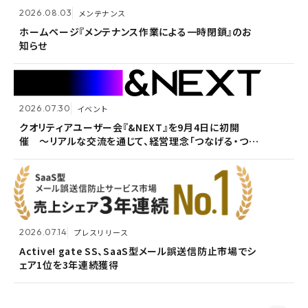
2026.08.03
メンテナンス
Active! gate SS、SaaS型メール誤送信防止市場でシ
2026.05.14
メンテナンス
ェア1位を3年連続獲得
ホームページ『メンテナンス作業による一時閉鎖』のお
知らせ
ホームページ『メンテナンス作業による一時閉鎖』のお
知らせ
2026.07.30
イベント
2026.07.09
自社ウェビナー
クオリティアユーザー会『&NEXT』を9月4日に初開
催 〜リアルな交流を通じて、経営理念「つなげる・つな
<7/30 ウェビナー開催>いまさら聞けないPPAP問題～
2026.05.13
メンテナンス
がる想いを未来へつなぐ」を体現〜
安全で負担のないファイル送付方法～
ホームページ『メンテナンス作業による一時閉鎖』のお
知らせ
2026.07.14
プレスリリース
2026.06.18
プレスリリース
Active! gate SS、SaaS型メール誤送信防止市場でシ
ェア1位を3年連続獲得
富山県内7信用金庫、DEEPMailとPOWER EGGの連携
2026.03.02
お知らせ
が FTF業務メールの利便性向上に貢献
監査役変更のお知らせ