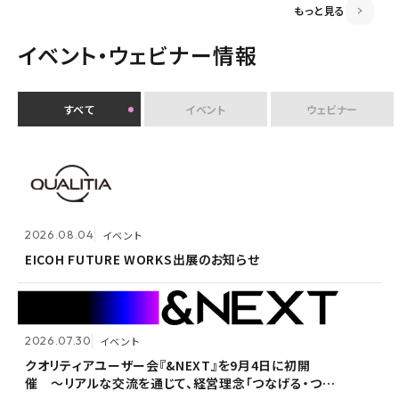
もっと見る
イベント・ウェビナー情報
すべて
イベント
ウェビナー
2026.07.30
イベント
クオリティアユーザー会『&NEXT』を9月4日に初開
2026.08.04
2026.08.04
イベント
イベント
催 〜リアルな交流を通じて、経営理念「つなげる・つな
がる想いを未来へつなぐ」を体現〜
EICOH FUTURE WORKS出展のお知らせ
EICOH FUTURE WORKS出展のお知らせ
2026.07.30
2026.07.30
イベント
イベント
2026.07.09
自社ウェビナー
クオリティアユーザー会『&NEXT』を9月4日に初開
クオリティアユーザー会『&NEXT』を9月4日に初開
催 〜リアルな交流を通じて、経営理念「つなげる・つな
催 〜リアルな交流を通じて、経営理念「つなげる・つな
<7/30 ウェビナー開催>いまさら聞けないPPAP問題～