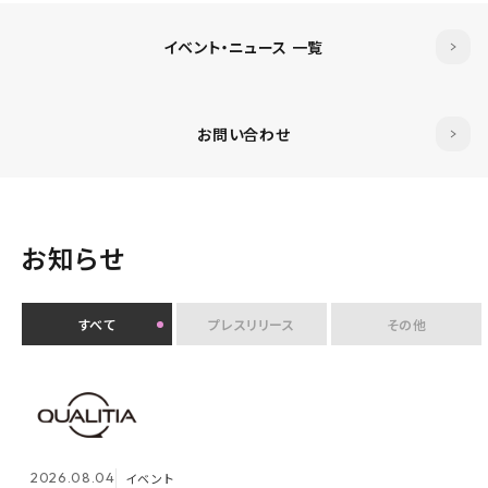
イベント・ニュース 一覧
お問い合わせ
お知らせ
すべて
プレスリリース
その他
2026.07.30
イベント
クオリティアユーザー会『&NEXT』を9月4日に初開
2026.08.04
2026.08.03
メンテナンス
イベント
催 〜リアルな交流を通じて、経営理念「つなげる・つな