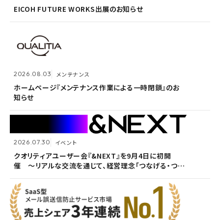
がる想いを未来へつなぐ」を体現〜
EICOH FUTURE WORKS出展のお知らせ
ホームページ『メンテナンス作業による一時閉鎖』のお
知らせ
2026.07.14
プレスリリース
2026.08.03
メンテナンス
Active! gate SS、SaaS型メール誤送信防止市場でシ
2026.05.14
メンテナンス
ェア1位を3年連続獲得
ホームページ『メンテナンス作業による一時閉鎖』のお
知らせ
ホームページ『メンテナンス作業による一時閉鎖』のお
知らせ
2026.07.30
イベント
2026.07.09
自社ウェビナー
クオリティアユーザー会『&NEXT』を9月4日に初開
催 〜リアルな交流を通じて、経営理念「つなげる・つな
<7/30 ウェビナー開催>いまさら聞けないPPAP問題～
2026.05.13
メンテナンス
がる想いを未来へつなぐ」を体現〜
安全で負担のないファイル送付方法～
ホームページ『メンテナンス作業による一時閉鎖』のお
知らせ