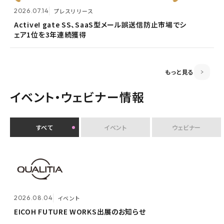
2026.07.14
プレスリリース
2026.06.18
プレスリリース
Active! gate SS、SaaS型メール誤送信防止市場でシ
ェア1位を3年連続獲得
富山県内7信用金庫、DEEPMailとPOWER EGGの連携
2026.03.02
お知らせ
が FTF業務メールの利便性向上に貢献
監査役変更のお知らせ
もっと見る
イベント・ウェビナー情報
すべて
イベント
ウェビナー
2026.07.30
イベント
クオリティアユーザー会『&NEXT』を9月4日に初開
2026.08.04
2026.08.04
イベント
イベント
催 〜リアルな交流を通じて、経営理念「つなげる・つな
がる想いを未来へつなぐ」を体現〜
EICOH FUTURE WORKS出展のお知らせ
EICOH FUTURE WORKS出展のお知らせ