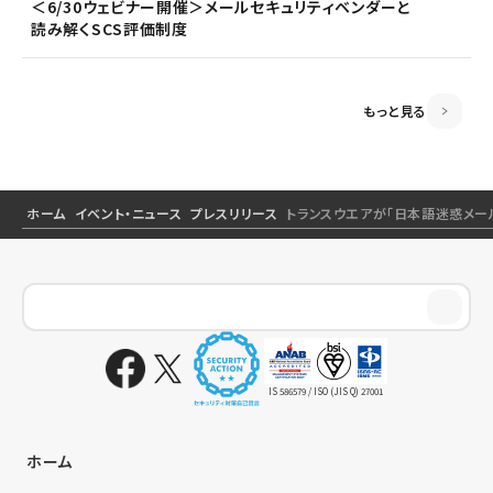
＜6/30ウェビナー開催＞メールセキュリティベンダーと
＜6/30ウェビナー開催＞メールセキュリティベンダーと
読み解くSCS評価制度
読み解くSCS評価制度
＜5/21ウェビナー開催＞ゼロトラスト思考～信用しない
前提のSSOとメールセキュリティ～
もっと見る
ホーム
イベント・ニュース
プレスリリース
トランスウエアが「日本語迷惑メールへ
IS 586579 / ISO (JIS Q) 27001
ホーム