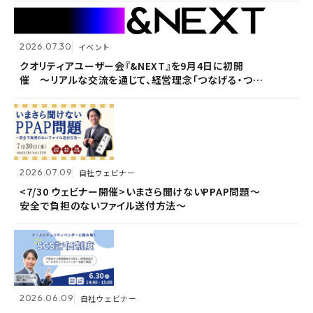
2026.07.30
2026.07.30
イベント
イベント
2026.07.09
自社ウェビナー
クオリティアユーザー会『&NEXT』を9月4日に初開
クオリティアユーザー会『&NEXT』を9月4日に初開
催 〜リアルな交流を通じて、経営理念「つなげる・つな
催 〜リアルな交流を通じて、経営理念「つなげる・つな
<7/30 ウェビナー開催>いまさら聞けないPPAP問題～
がる想いを未来へつなぐ」を体現〜
がる想いを未来へつなぐ」を体現〜
安全で負担のないファイル送付方法～
2026.07.09
2026.07.09
自社ウェビナー
自社ウェビナー
2026.06.09
自社ウェビナー
<7/30 ウェビナー開催>いまさら聞けないPPAP問題～
<7/30 ウェビナー開催>いまさら聞けないPPAP問題～
安全で負担のないファイル送付方法～
安全で負担のないファイル送付方法～
＜6/30ウェビナー開催＞メールセキュリティベンダーと
読み解くSCS評価制度
2026.06.09
2026.06.09
自社ウェビナー
自社ウェビナー
2026.04.28
共催ウェビナー