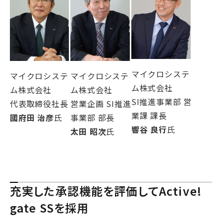
マイクロシステ
マイクロシステ
マイクロシステ
ム株式会社
ム株式会社
ム株式会社
SI推進事業部 営
代表取締役社長
営業企画 SI推進
業課 課長
國府田 治彦
氏
事業部 部長
響谷 良行
氏
太田 昭次
氏
充実した承認機能を評価してActive!
gate SSを採用