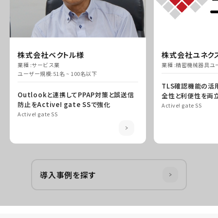
株式会社ベクトル様
株式会社ユネク
業種 :
サービス業
業種 :
精密機械器具
ユ
ユーザー規模:
51名 ~ 100名以下
TLS確認機能の活
Outlookと連携してPPAP対策と誤送信
全性と利便性を両
防止をActive! gate SSで強化
Active! gate SS
Active! gate SS
導入事例を探す